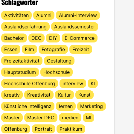
Schlagwörter
Aktivitäten
Alumni
Alumni-Interview
Auslandserfahrung
Auslandssemester
Bachelor
DEC
DIY
E-Commerce
Essen
Film
Fotografie
Freizeit
Freizeitaktivität
Gestaltung
Hauptstudium
Hochschule
Hochschule Offenburg
interview
KI
kreativ
Kreativität
Kultur
Kunst
Künstliche Intelligenz
lernen
Marketing
Master
Master DEC
medien
MI
Offenburg
Portrait
Praktikum