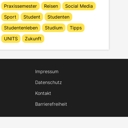
Praxissemester
Reisen
Social Media
Sport
Student
Studenten
Studentenleben
Studium
Tipps
UNITS
Zukunft
Impressum
Datenschutz
Kontakt
Barrierefreiheit