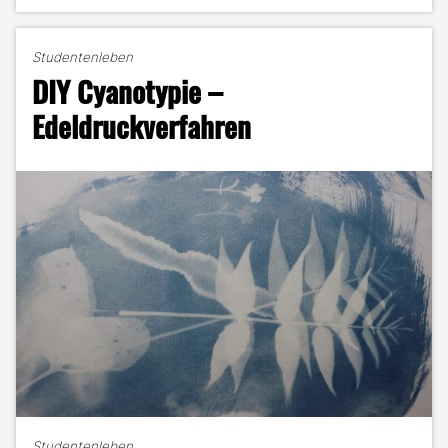
–
Fotorahmen
mit
Studentenleben
Lichterkette"
DIY Cyanotypie –
Edeldruckverfahren
Studentenleben