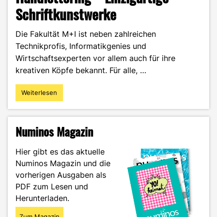
Schriftkunstwerke
Die Fakultät M+I ist neben zahlreichen
Technikprofis, Informatikgenies und
Wirtschaftsexperten vor allem auch für ihre
kreativen Köpfe bekannt. Für alle, …
Weiterlesen
"Handlettering
–
Einzigartige
Schriftkunstwerke"
Numinos Magazin
Hier gibt es das aktuelle
Numinos Magazin und die
vorherigen Ausgaben als
PDF zum Lesen und
Herunterladen.
Zum Magazin