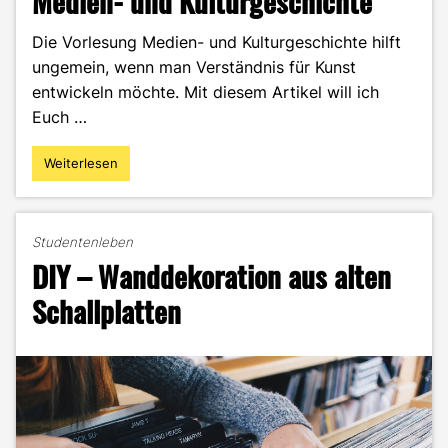
Medien- und Kulturgeschichte
Die Vorlesung Medien- und Kulturgeschichte hilft
ungemein, wenn man Verständnis für Kunst
entwickeln möchte. Mit diesem Artikel will ich
Euch …
Weiterlesen
"Medien-
und
Kulturgeschichte"
Studentenleben
DIY – Wanddekoration aus alten
Schallplatten