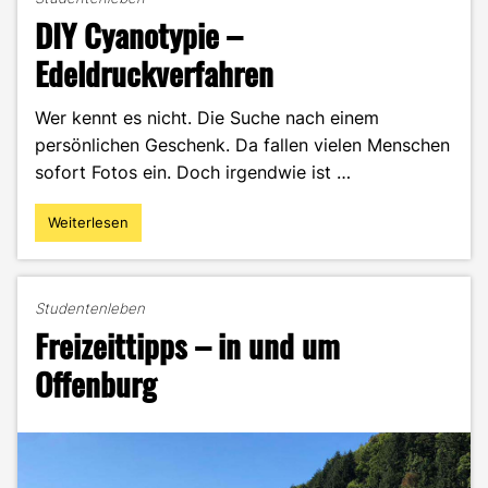
DIY Cyanotypie –
Edeldruckverfahren
Wer kennt es nicht. Die Suche nach einem
persönlichen Geschenk. Da fallen vielen Menschen
sofort Fotos ein. Doch irgendwie ist …
Weiterlesen
"DIY
Cyanotypie
–
Edeldruckverfahren"
Studentenleben
Freizeittipps – in und um
Offenburg