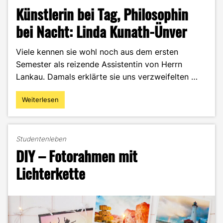
Künstlerin bei Tag, Philosophin
bei Nacht: Linda Kunath-Ünver
Viele kennen sie wohl noch aus dem ersten
Semester als reizende Assistentin von Herrn
Lankau. Damals erklärte sie uns verzweifelten …
Weiterlesen
"Künstlerin
bei
Tag,
Philosophin
Studentenleben
bei
DIY – Fotorahmen mit
Nacht:
Linda
Lichterkette
Kunath-
Ünver"