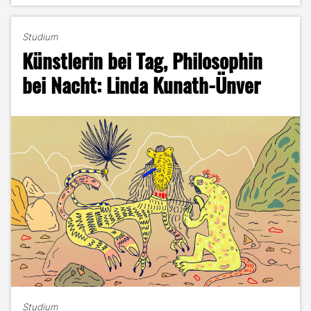
Procreate
–
Studium
das
Künstlerin bei Tag, Philosophin
neue
Tool
bei Nacht: Linda Kunath-Ünver
an
der
Zeichentrickfront"
Studium