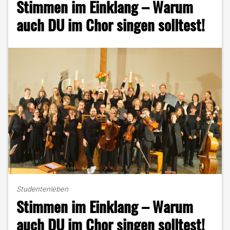
Stimmen im Einklang – Warum
Meine
Top
auch DU im Chor singen solltest!
3
Alben
aus
25
Jahren"
Studentenleben
Stimmen im Einklang – Warum
auch DU im Chor singen solltest!