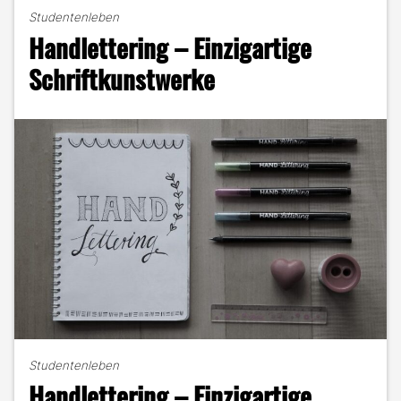
aus
Studentenleben
alten
Handlettering – Einzigartige
Schallplatten"
Schriftkunstwerke
Studentenleben
Handlettering – Einzigartige