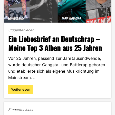
Studentenleben
Ein Liebesbrief an Deutschrap –
Meine Top 3 Alben aus 25 Jahren
Vor 25 Jahren, passend zur Jahrtausendwende,
wurde deutscher Gangsta- und Battlerap geboren
und etablierte sich als eigene Musikrichtung im
Mainstream. …
Weiterlesen
"Ein
Liebesbrief
an
Deutschrap
Studentenleben
–