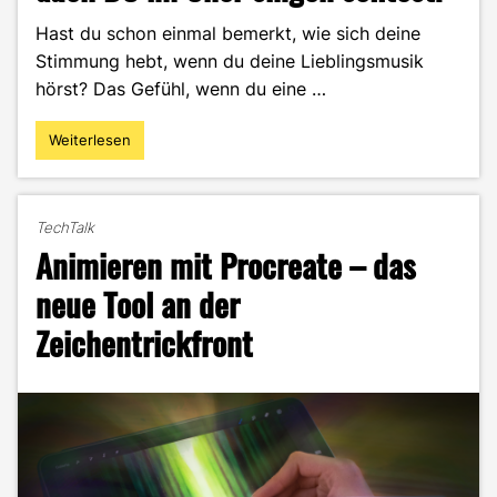
Hast du schon einmal bemerkt, wie sich deine
Stimmung hebt, wenn du deine Lieblingsmusik
hörst? Das Gefühl, wenn du eine …
Weiterlesen
"Stimmen
im
Einklang
–
TechTalk
Warum
Animieren mit Procreate – das
auch
DU
neue Tool an der
im
Zeichentrickfront
Chor
singen
solltest!"