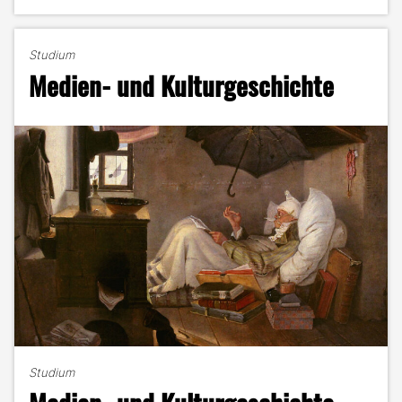
–
in
und
Studium
um
Medien- und Kulturgeschichte
Offenburg"
Studium