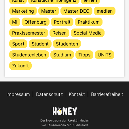
Marketing
Master
Master DEC
medien
MI
Offenburg
Portrait
Praktikum
Praxissemester
Reisen
Social Media
Sport
Student
Studenten
Studentenleben
Studium
Tipps
UNITS
Zukunft
Impressum
Datenschutz
Kontakt
Barrierefreiheit
Der Newsroom der Fakultät Medien
Von Studierenden für Studierende