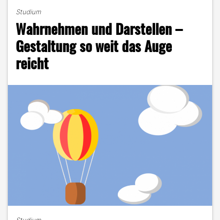
–
Studium
das
Wahrnehmen und Darstellen –
neue
Tool
Gestaltung so weit das Auge
an
reicht
der
Zeichentrickfront"
Studium