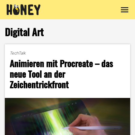
Zum
Inhalt
Digital Art
springen
TechTalk
Animieren mit Procreate – das
neue Tool an der
Zeichentrickfront