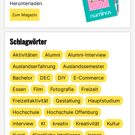
Herunterladen.
Zum Magazin
Schlagwörter
Aktivitäten
Alumni
Alumni-Interview
Auslandserfahrung
Auslandssemester
Bachelor
DEC
DIY
E-Commerce
Essen
Film
Fotografie
Freizeit
Freizeitaktivität
Gestaltung
Hauptstudium
Hochschule
Hochschule Offenburg
interview
KI
kreativ
Kreativität
Kultur
Kunst
Künstliche Intelligenz
lernen