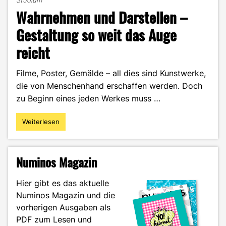
Wahrnehmen und Darstellen –
Gestaltung so weit das Auge
reicht
Filme, Poster, Gemälde – all dies sind Kunstwerke,
die von Menschenhand erschaffen werden. Doch
zu Beginn eines jeden Werkes muss …
Weiterlesen
"Wahrnehmen
und
Darstellen
–
Numinos Magazin
Gestaltung
so
Hier gibt es das aktuelle
weit
Numinos Magazin und die
das
vorherigen Ausgaben als
Auge
reicht"
PDF zum Lesen und