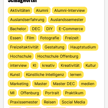
Aktivitäten
Alumni
Alumni-Interview
Auslandserfahrung
Auslandssemester
Bachelor
DEC
DIY
E-Commerce
Essen
Film
Fotografie
Freizeit
Freizeitaktivität
Gestaltung
Hauptstudium
Hochschule
Hochschule Offenburg
interview
KI
kreativ
Kreativität
Kultur
Kunst
Künstliche Intelligenz
lernen
Marketing
Master
Master DEC
medien
MI
Offenburg
Portrait
Praktikum
Praxissemester
Reisen
Social Media