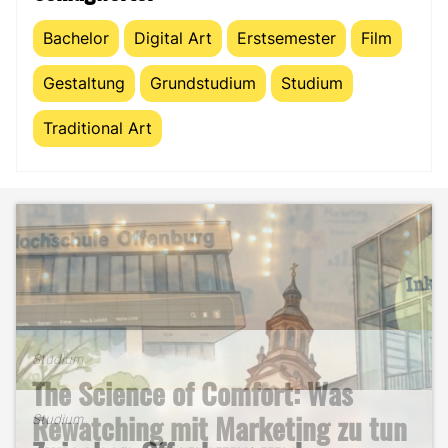
Bachelor
Digital Art
Erstsemester
Film
Gestaltung
Grundstudium
Studium
Traditional Art
Studium
The Science of Comfort: Was
Studium
B2B-Marketing für das Handwerk
Rewatching mit Marketing zu tun
Studium