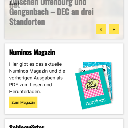
Zwischen Offenburg und
– und warum du hier deine
hat
Studium
Studentenleben
Gengenbach – DEC an drei
berufliche Zukunft finden
Mein ehrlicher DEC-Survival-
Ästhetik, Sport und
Standorten
könntest
Guide durch das Wintersemester
Zukunftspläne: Aylin im Portrait
«
»
Numinos Magazin
Hier gibt es das aktuelle
Numinos Magazin und die
vorherigen Ausgaben als
PDF zum Lesen und
Herunterladen.
Zum Magazin
Schlagwörter