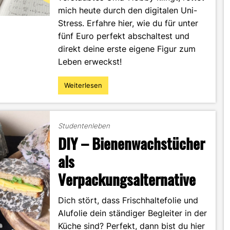
mich heute durch den digitalen Uni-
Stress. Erfahre hier, wie du für unter
fünf Euro perfekt abschaltest und
direkt deine erste eigene Figur zum
Leben erweckst!
Weiterlesen
"Häkeln:
Mein
Geheimtipp
gegen
Studentenleben
Uni-
DIY – Bienenwachstücher
Stress"
als
Verpackungsalternative
Dich stört, dass Frischhaltefolie und
Alufolie dein ständiger Begleiter in der
Küche sind? Perfekt, dann bist du hier