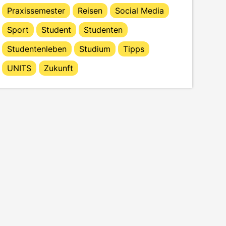
Praxissemester
Reisen
Social Media
Sport
Student
Studenten
Studentenleben
Studium
Tipps
UNITS
Zukunft