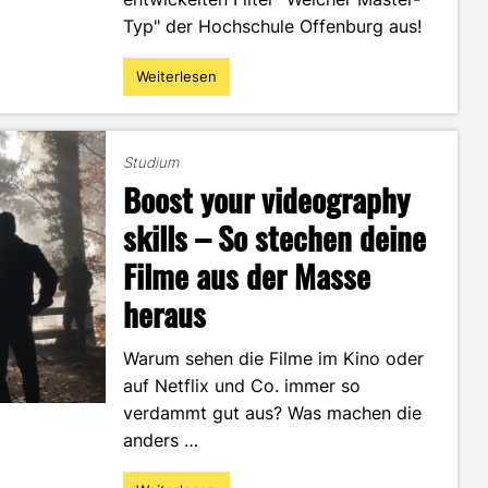
Typ" der Hochschule Offenburg aus!
Weiterlesen
"Spark
AR:
So
erstellst
Studium
du
Boost your videography
deinen
eigenen
skills – So stechen deine
Face-
Filme aus der Masse
Filter
mit
heraus
Zufallsgenerator"
Warum sehen die Filme im Kino oder
auf Netflix und Co. immer so
verdammt gut aus? Was machen die
anders …