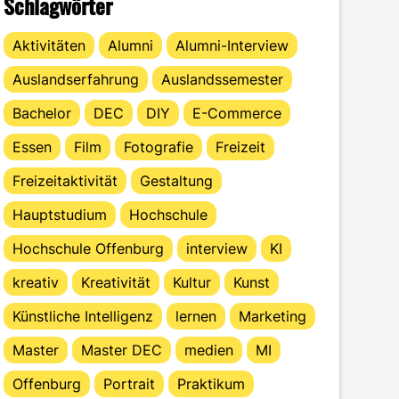
Schlagwörter
Aktivitäten
Alumni
Alumni-Interview
Auslandserfahrung
Auslandssemester
Bachelor
DEC
DIY
E-Commerce
Essen
Film
Fotografie
Freizeit
Freizeitaktivität
Gestaltung
Hauptstudium
Hochschule
Hochschule Offenburg
interview
KI
kreativ
Kreativität
Kultur
Kunst
Künstliche Intelligenz
lernen
Marketing
Master
Master DEC
medien
MI
Offenburg
Portrait
Praktikum