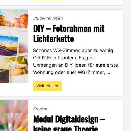
–
Marbled
Mug
Studentenleben
mit
DIY – Fotorahmen mit
Nagellack"
Lichterkette
Schönes WG-Zimmer, aber zu wenig
Geld? Kein Problem. Es gibt
Unmengen an DIY-Ideen für eure erste
Wohnung oder euer WG-Zimmer, …
Weiterlesen
"DIY
–
Fotorahmen
mit
Studium
Lichterkette"
Modul Digitaldesign –
keine graue Theorie