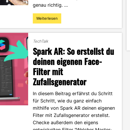
genau richtig. …
Weiterlesen
"DIY
–
Bienenwachstücher
als
TechTalk
Verpackungsalternative"
Spark AR: So erstellst du
deinen eigenen Face-
Filter mit
Zufallsgenerator
In diesem Beitrag erfährst du Schritt
für Schritt, wie du ganz einfach
mithilfe von Spark AR deinen eigenen
Filter mit Zufallsgenerator erstellst.
Checke außerdem den eigens
entwickelten Filter "Welcher Master-