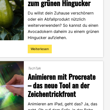
zum grünen Hingucker
Du willst dein Zuhause verschönern
oder ein Abfallprodukt nützlich
weiterverwenden? So kannst du einen
Avocadokern daheim zu einem grünen
Hingucker aufziehen.
Weiterlesen
"DIY
–
Vom
Avocadokern
TechTalk
zum
Animieren mit Procreate
grünen
Hingucker"
– das neue Tool an der
Zeichentrickfront
Animieren am iPad, geht das? Ja, das