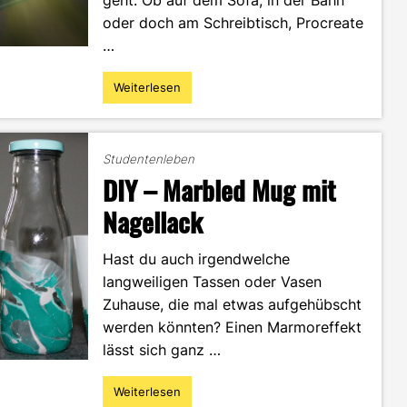
geht. Ob auf dem Sofa, in der Bahn
oder doch am Schreibtisch, Procreate
…
Weiterlesen
"Animieren
mit
Procreate
–
Studentenleben
das
DIY – Marbled Mug mit
neue
Tool
Nagellack
an
der
Hast du auch irgendwelche
Zeichentrickfront"
langweiligen Tassen oder Vasen
Zuhause, die mal etwas aufgehübscht
werden könnten? Einen Marmoreffekt
lässt sich ganz …
Weiterlesen
"DIY