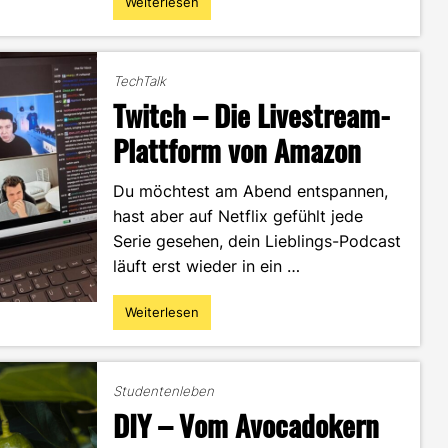
Weiterlesen
"Boost
your
videography
skills
TechTalk
–
Twitch – Die Livestream-
So
stechen
Plattform von Amazon
deine
Filme
Du möchtest am Abend entspannen,
aus
hast aber auf Netflix gefühlt jede
der
Masse
Serie gesehen, dein Lieblings-Podcast
heraus"
läuft erst wieder in ein …
Weiterlesen
"Twitch
–
Die
Livestream-
Studentenleben
Plattform
DIY – Vom Avocadokern
von
Amazon"