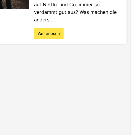
auf Netflix und Co. immer so
verdammt gut aus? Was machen die
anders …
Weiterlesen
"Boost
your
videography
skills
–
So
stechen
deine
Filme
aus
der
Masse
heraus"