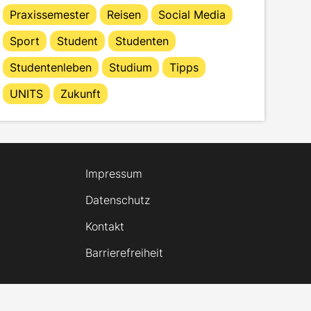
Praxissemester
Reisen
Social Media
Sport
Student
Studenten
Studentenleben
Studium
Tipps
UNITS
Zukunft
Impressum
Datenschutz
Kontakt
Barrierefreiheit