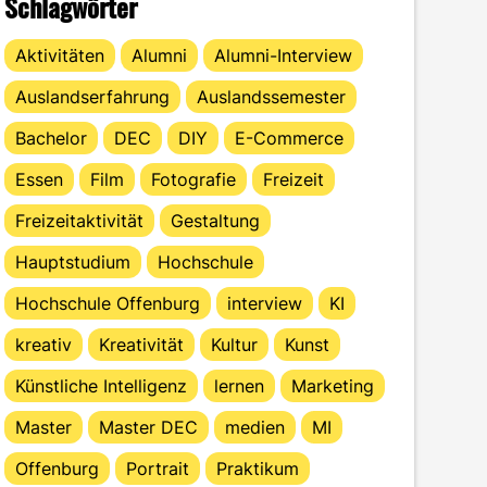
Schlagwörter
Aktivitäten
Alumni
Alumni-Interview
Auslandserfahrung
Auslandssemester
Bachelor
DEC
DIY
E-Commerce
Essen
Film
Fotografie
Freizeit
Freizeitaktivität
Gestaltung
Hauptstudium
Hochschule
Hochschule Offenburg
interview
KI
kreativ
Kreativität
Kultur
Kunst
Künstliche Intelligenz
lernen
Marketing
Master
Master DEC
medien
MI
Offenburg
Portrait
Praktikum