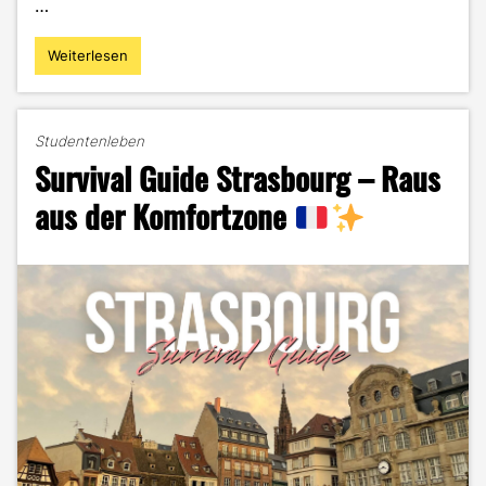
…
Weiterlesen
"Gym,
Good
Food
&
Studentenleben
Great
Survival Guide Strasbourg – Raus
Energy:
So
aus der Komfortzone
lebt
Nina-
Sophie"