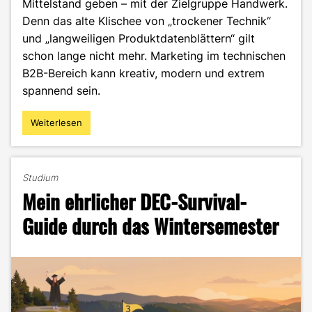
Mittelstand geben – mit der Zielgruppe Handwerk.
Denn das alte Klischee von „trockener Technik“
und „langweiligen Produktdatenblättern“ gilt
schon lange nicht mehr. Marketing im technischen
B2B-Bereich kann kreativ, modern und extrem
spannend sein.
Weiterlesen
"B2B-
Marketing
für
das
Studium
Handwerk
Mein ehrlicher DEC-Survival-
–
und
Guide durch das Wintersemester
warum
du
hier
deine
berufliche
Zukunft