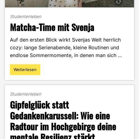
Studentenleben
Matcha-Time mit Svenja
Auf den ersten Blick wirkt Svenjas Welt herrlich
cozy: lange Serienabende, kleine Routinen und
endlose Sommermomente, in denen man sich …
Weiterlesen
"Matcha-
Time
mit
Svenja"
Studentenleben
Gipfelglück statt
Gedankenkarussell: Wie eine
Radtour im Hochgebirge deine
mentale Resilienz stärkt