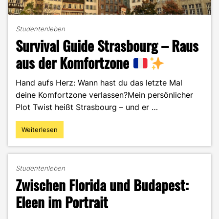
Studentenleben
Survival Guide Strasbourg – Raus
aus der Komfortzone
Hand aufs Herz: Wann hast du das letzte Mal
deine Komfortzone verlassen?Mein persönlicher
Plot Twist heißt Strasbourg – und er …
Weiterlesen
"Survival
Guide
Strasbourg
–
Studentenleben
Raus
Zwischen Florida und Budapest:
aus
der
Eleen im Portrait
Komfortzone