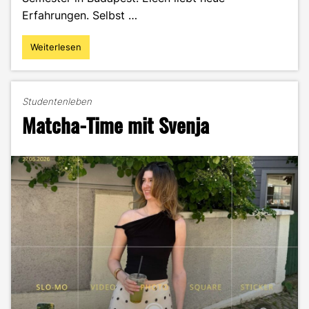
Erfahrungen. Selbst …
Weiterlesen
"Zwischen
Florida
und
Budapest:
Studentenleben
Eleen
Matcha-Time mit Svenja
im
Portrait"