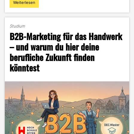
Weiterlesen
"Zwischen
Offenburg
und
Gengenbach
Studium
–
B2B-Marketing für das Handwerk
DEC
an
– und warum du hier deine
drei
berufliche Zukunft finden
Standorten"
könntest