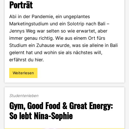
Porträt
Abi in der Pandemie, ein ungeplantes
Marketingstudium und ein Solotrip nach Bali –
Jennys Weg war selten so wie erwartet, aber
immer genau richtig. Wie aus einem Ort fürs
Studium ein Zuhause wurde, was sie alleine in Bali
gelernt hat und wohin sie als nächstes will,
erfährst du hier.
Weiterlesen
"Zwischen
Pforzheim,
Bali
und
Studentenleben
dem,
Gym, Good Food & Great Energy:
was
noch
So lebt Nina-Sophie
kommt:
Jenny
im