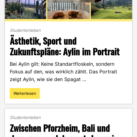
Studentenleben
Ästhetik, Sport und
Zukunftspläne: Aylin im Portrait
Bei Aylin gilt: Keine Standartfloskeln, sondern
Fokus auf den, was wirklich zählt. Das Portrait
zeigt Aylin, wie sie den Spagat …
Weiterlesen
"Ästhetik,
Sport
und
Zukunftspläne:
Studentenleben
Aylin
Zwischen Pforzheim, Bali und
im
Portrait"