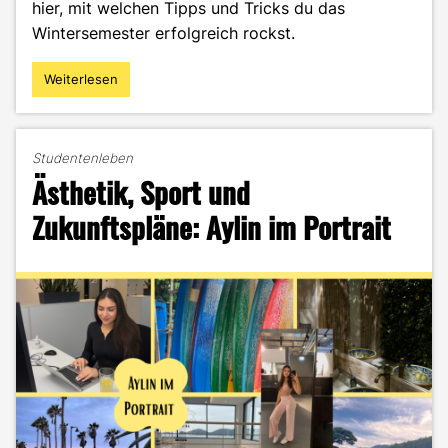
hier, mit welchen Tipps und Tricks du das
Wintersemester erfolgreich rockst.
Weiterlesen
"Mein
ehrlicher
DEC-
Survival-
Studentenleben
Guide
Ästhetik, Sport und
durch
das
Zukunftspläne: Aylin im Portrait
Wintersemester"