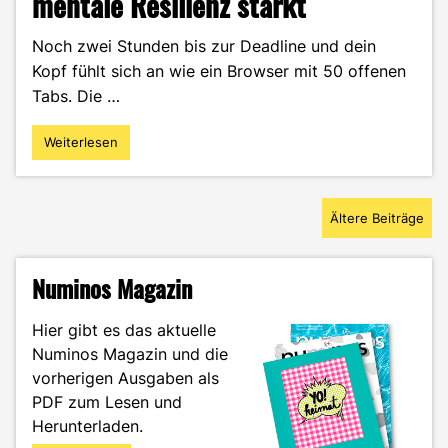
mentale Resilienz stärkt
Noch zwei Stunden bis zur Deadline und dein
Kopf fühlt sich an wie ein Browser mit 50 offenen
Tabs. Die …
Weiterlesen
"Gipfelglück
statt
Gedankenkarussell:
Beitragsnavigation
Wie
Ältere Beiträge
eine
Radtour
im
Numinos Magazin
Hochgebirge
deine
Hier gibt es das aktuelle
mentale
Numinos Magazin und die
Resilienz
stärkt"
vorherigen Ausgaben als
PDF zum Lesen und
Herunterladen.