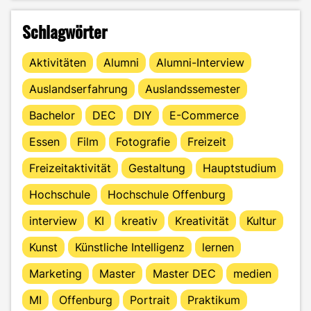
Schlagwörter
Aktivitäten
Alumni
Alumni-Interview
Auslandserfahrung
Auslandssemester
Bachelor
DEC
DIY
E-Commerce
Essen
Film
Fotografie
Freizeit
Freizeitaktivität
Gestaltung
Hauptstudium
Hochschule
Hochschule Offenburg
interview
KI
kreativ
Kreativität
Kultur
Kunst
Künstliche Intelligenz
lernen
Marketing
Master
Master DEC
medien
MI
Offenburg
Portrait
Praktikum