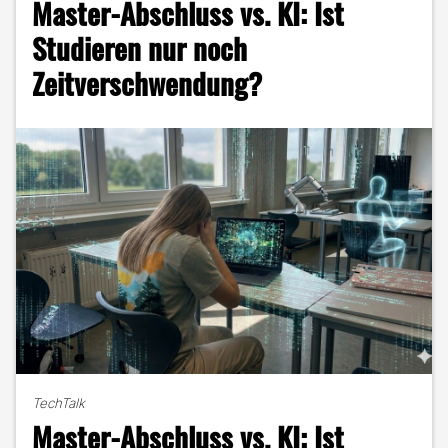
Master-Abschluss vs. KI: Ist
im
Portrait"
Studieren nur noch
Zeitverschwendung?
TechTalk
Master-Abschluss vs. KI: Ist