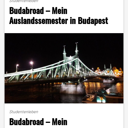
Studentenleben
Ist
Budabroad – Mein
Studieren
nur
Auslandssemester in Budapest
noch
Zeitverschwendung?"
Studentenleben
Budabroad – Mein