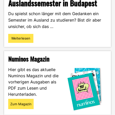
Auslandssemester in Budapest
Du spielst schon länger mit dem Gedanken ein
Semester im Ausland zu studieren? Bist dir aber
unsicher, ob sich das …
Weiterlesen
"Budabroad
–
Mein
Auslandssemester
Numinos Magazin
in
Budapest"
Hier gibt es das aktuelle
Numinos Magazin und die
vorherigen Ausgaben als
PDF zum Lesen und
Herunterladen.
Zum Magazin