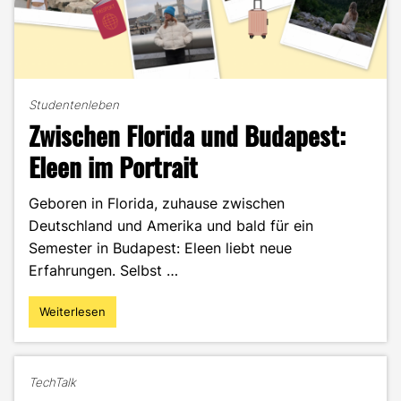
Studentenleben
Zwischen Florida und Budapest:
Eleen im Portrait
Geboren in Florida, zuhause zwischen
Deutschland und Amerika und bald für ein
Semester in Budapest: Eleen liebt neue
Erfahrungen. Selbst …
Weiterlesen
"Zwischen
Florida
und
Budapest:
TechTalk
Eleen