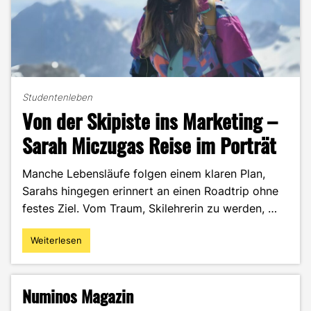
Studentenleben
Von der Skipiste ins Marketing –
Sarah Miczugas Reise im Porträt
Manche Lebensläufe folgen einem klaren Plan,
Sarahs hingegen erinnert an einen Roadtrip ohne
festes Ziel. Vom Traum, Skilehrerin zu werden, …
Weiterlesen
"Von
der
Skipiste
ins
Numinos Magazin
Marketing