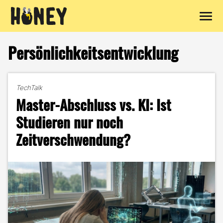
Zum
Inhalt
Persönlichkeitsentwicklung
springen
TechTalk
Master-Abschluss vs. KI: Ist
Studieren nur noch
Zeitverschwendung?