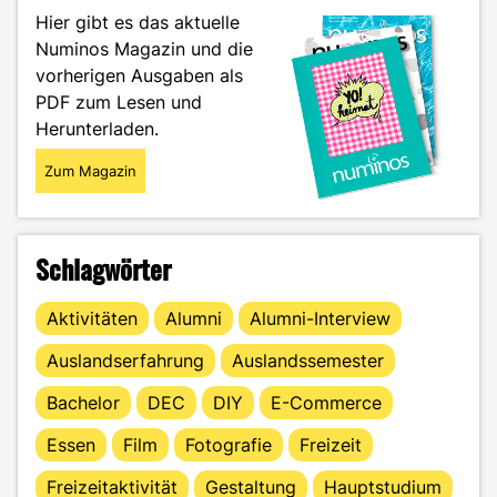
–
Hier gibt es das aktuelle
Sarah
Numinos Magazin und die
Miczugas
vorherigen Ausgaben als
Reise
im
PDF zum Lesen und
Porträt"
Herunterladen.
Zum Magazin
Schlagwörter
Aktivitäten
Alumni
Alumni-Interview
Auslandserfahrung
Auslandssemester
Bachelor
DEC
DIY
E-Commerce
Essen
Film
Fotografie
Freizeit
Freizeitaktivität
Gestaltung
Hauptstudium