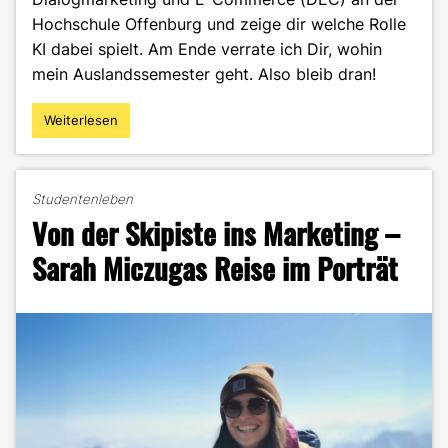
Hochschule Offenburg und zeige dir welche Rolle
KI dabei spielt. Am Ende verrate ich Dir, wohin
mein Auslandssemester geht. Also bleib dran!
Weiterlesen
"Master-
Abschluss
vs.
KI:
Studentenleben
Ist
Von der Skipiste ins Marketing –
Studieren
nur
Sarah Miczugas Reise im Porträt
noch
Zeitverschwendung?"