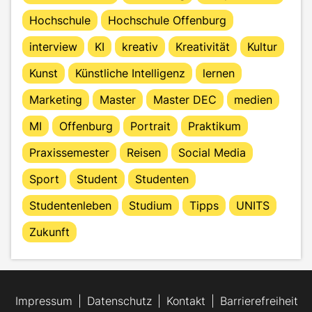
Hochschule
Hochschule Offenburg
interview
KI
kreativ
Kreativität
Kultur
Kunst
Künstliche Intelligenz
lernen
Marketing
Master
Master DEC
medien
MI
Offenburg
Portrait
Praktikum
Praxissemester
Reisen
Social Media
Sport
Student
Studenten
Studentenleben
Studium
Tipps
UNITS
Zukunft
Impressum
Datenschutz
Kontakt
Barrierefreiheit