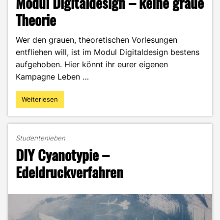
Modul Digitaldesign – keine graue
Theorie
Wer den grauen, theoretischen Vorlesungen
entfliehen will, ist im Modul Digitaldesign bestens
aufgehoben. Hier könnt ihr eurer eigenen
Kampagne Leben …
Weiterlesen
"Modul
Digitaldesign
–
keine
Studentenleben
graue
DIY Cyanotypie –
Theorie"
Edeldruckverfahren