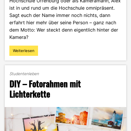
Hochschule Offenburg oder als Kameramann, Alex
ist in und rund um die Hochschule omnipräsent.
Sagt euch der Name immer noch nichts, dann
erfahrt hier mehr über seine Person – ganz nach
dem Motto: Wer steckt denn eigentlich hinter der
Kamera?
Weiterlesen
"Alexander
Weigand
–
Medienschaffender
Studentenleben
mit
DIY – Fotorahmen mit
Herzblut"
Lichterkette