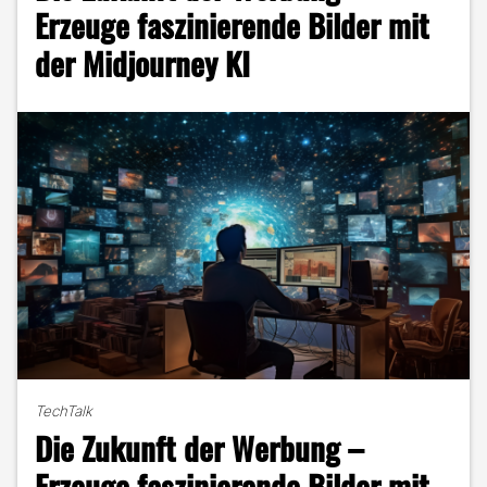
für
Erzeuge faszinierende Bilder mit
bessere
der Midjourney KI
Bilder"
TechTalk
Die Zukunft der Werbung –
Erzeuge faszinierende Bilder mit