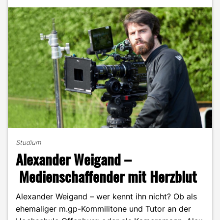
aus
der
Masse
heraus"
Studium
Alexander Weigand –
Medienschaffender mit Herzblut
Alexander Weigand – wer kennt ihn nicht? Ob als
ehemaliger m.gp-Kommilitone und Tutor an der