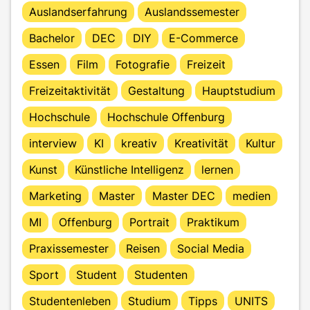
Auslandserfahrung
Auslandssemester
Bachelor
DEC
DIY
E-Commerce
Essen
Film
Fotografie
Freizeit
Freizeitaktivität
Gestaltung
Hauptstudium
Hochschule
Hochschule Offenburg
interview
KI
kreativ
Kreativität
Kultur
Kunst
Künstliche Intelligenz
lernen
Marketing
Master
Master DEC
medien
MI
Offenburg
Portrait
Praktikum
Praxissemester
Reisen
Social Media
Sport
Student
Studenten
Studentenleben
Studium
Tipps
UNITS