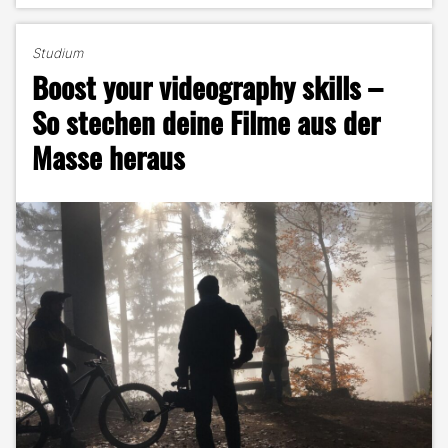
Lohnt
sich
Studium
die
Boost your videography skills –
günstige
Photoshop
So stechen deine Filme aus der
Alternative?"
Masse heraus