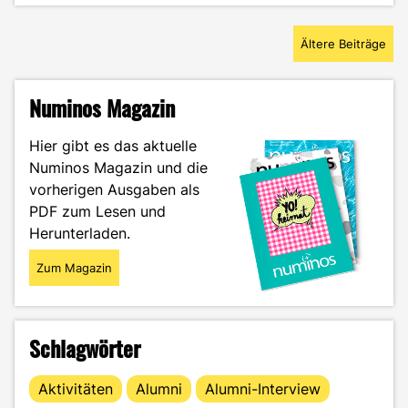
–
Beitragsnavigation
Von
Ältere Beiträge
der
Sensation
zum
Numinos Magazin
Kultobjekt"
Hier gibt es das aktuelle
Numinos Magazin und die
vorherigen Ausgaben als
PDF zum Lesen und
Herunterladen.
Zum Magazin
Schlagwörter
Aktivitäten
Alumni
Alumni-Interview