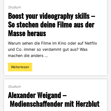
Studium
Boost your videography skills –
So stechen deine Filme aus der
Masse heraus
Warum sehen die Filme im Kino oder auf Netflix
und Co. immer so verdammt gut aus? Was
machen die anders …
Weiterlesen
"Boost
your
videography
skills
Studium
–
Alexander Weigand –
So
stechen
Medienschaffender mit Herzblut
deine
Filme