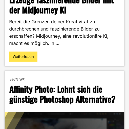
der Midjourney KI
Bereit die Grenzen deiner Kreativität zu
durchbrechen und faszinierende Bilder zu
erschaffen? Midjourney, eine revolutionäre KI,
macht es möglich. In …
Weiterlesen
"Die
Zukunft
der
Werbung
TechTalk
–
Affinity Photo: Lohnt sich die
Erzeuge
faszinierende
günstige Photoshop Alternative?
Bilder
mit
der
Midjourney
KI"