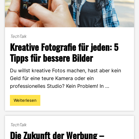
TechTalk
Kreative Fotografie für jeden: 5
Tipps für bessere Bilder
Du willst kreative Fotos machen, hast aber kein
Geld für eine teure Kamera oder ein
professionelles Studio? Kein Problem! In …
Weiterlesen
"Kreative
Fotografie
für
jeden:
TechTalk
5
Die Zukunft der Werbung –
Tipps