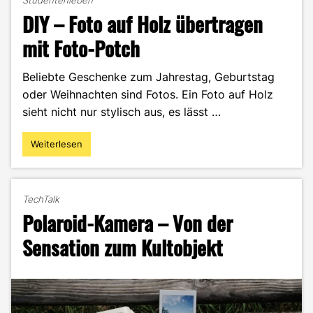
DIY – Foto auf Holz übertragen
mit Foto-Potch
Beliebte Geschenke zum Jahrestag, Geburtstag
oder Weihnachten sind Fotos. Ein Foto auf Holz
sieht nicht nur stylisch aus, es lässt …
Weiterlesen
"DIY
–
Foto
auf
TechTalk
Holz
Polaroid-Kamera – Von der
übertragen
mit
Sensation zum Kultobjekt
Foto-
Potch"