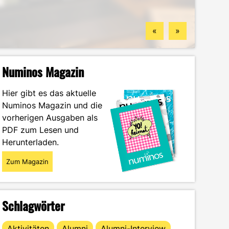
Standorten
finden könntest
Wintersemester
Portrait
«
»
Numinos Magazin
Hier gibt es das aktuelle
Numinos Magazin und die
vorherigen Ausgaben als
PDF zum Lesen und
Herunterladen.
Zum Magazin
Schlagwörter
Aktivitäten
Alumni
Alumni-Interview