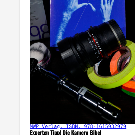
MWP Verlag: ISBN: 978-1615932979
Experten Tipp! Die Kamera Bibel