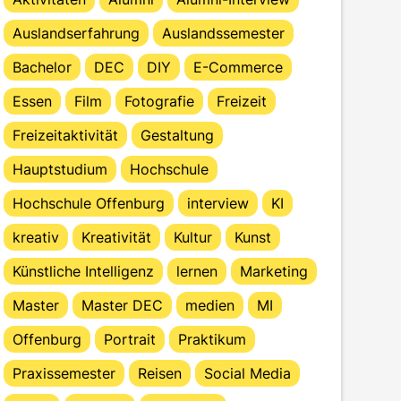
Auslandserfahrung
Auslandssemester
Bachelor
DEC
DIY
E-Commerce
Essen
Film
Fotografie
Freizeit
Freizeitaktivität
Gestaltung
Hauptstudium
Hochschule
Hochschule Offenburg
interview
KI
kreativ
Kreativität
Kultur
Kunst
Künstliche Intelligenz
lernen
Marketing
Master
Master DEC
medien
MI
Offenburg
Portrait
Praktikum
Praxissemester
Reisen
Social Media