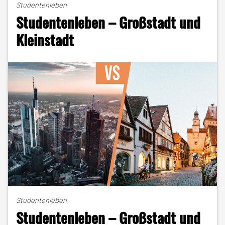
Studentenleben
wie
Studentenleben – Großstadt und
alles
begann"
Kleinstadt
Studentenleben
Studentenleben – Großstadt und