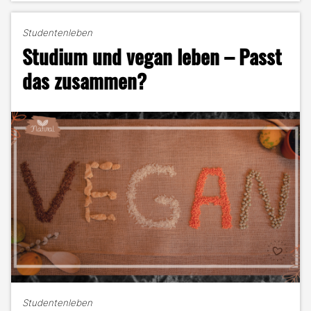
Mal
alleine
Studentenleben
Wohnen
Studium und vegan leben – Passt
–
wie
das zusammen?
geht
das?"
Studentenleben