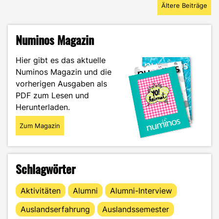
Ältere Beiträge
Buddy-
Programm!"
Numinos Magazin
Hier gibt es das aktuelle
Numinos Magazin und die
vorherigen Ausgaben als
PDF zum Lesen und
Herunterladen.
Zum Magazin
Schlagwörter
Aktivitäten
Alumni
Alumni-Interview
Auslandserfahrung
Auslandssemester