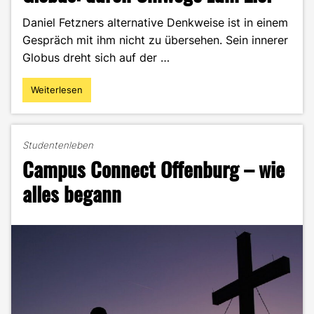
Daniel Fetzners alternative Denkweise ist in einem
Gespräch mit ihm nicht zu übersehen. Sein innerer
Globus dreht sich auf der …
Weiterlesen
"Prof.
Fetzners
alternativer
Globus:
Studentenleben
durch
Campus Connect Offenburg – wie
Umwege
zum
alles begann
Ziel"