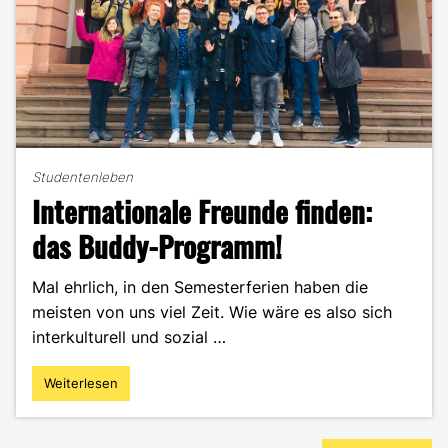
Studentenleben
Internationale Freunde finden:
das Buddy-Programm!
Mal ehrlich, in den Semesterferien haben die
meisten von uns viel Zeit. Wie wäre es also sich
interkulturell und sozial …
Weiterlesen
"Internationale
Freunde
finden:
Beitragsnavigation
das