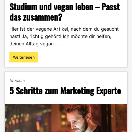
Studium und vegan leben – Passt
das zusammen?
Hier ist der vegane Artikel, nach dem du gesucht
hast! Ja, richtig gehört! Ich möchte dir helfen,
deinen Alltag vegan …
Weiterlesen
"Studium
und
vegan
leben
Studium
–
5 Schritte zum Marketing Experte
Passt
das
zusammen?"