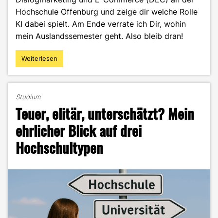
Hochschule Offenburg und zeige dir welche Rolle
KI dabei spielt. Am Ende verrate ich Dir, wohin
mein Auslandssemester geht. Also bleib dran!
Weiterlesen
"Master-
Abschluss
vs.
KI:
Studium
Ist
Teuer, elitär, unterschätzt? Mein
Studieren
nur
ehrlicher Blick auf drei
noch
Hochschultypen
Zeitverschwendung?"