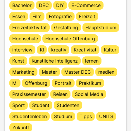
Bachelor
DEC
DIY
E-Commerce
Essen
Film
Fotografie
Freizeit
Freizeitaktivität
Gestaltung
Hauptstudium
Hochschule
Hochschule Offenburg
interview
KI
kreativ
Kreativität
Kultur
Kunst
Künstliche Intelligenz
lernen
Marketing
Master
Master DEC
medien
MI
Offenburg
Portrait
Praktikum
Praxissemester
Reisen
Social Media
Sport
Student
Studenten
Studentenleben
Studium
Tipps
UNITS
Zukunft