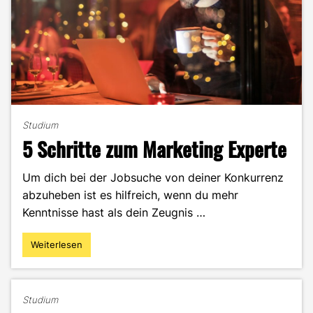
Studium
5 Schritte zum Marketing Experte
Um dich bei der Jobsuche von deiner Konkurrenz
abzuheben ist es hilfreich, wenn du mehr
Kenntnisse hast als dein Zeugnis …
Weiterlesen
"5
Schritte
zum
Marketing
Studium
Experte"