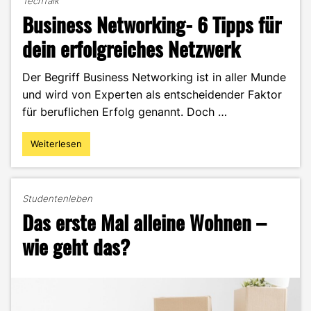
TechTalk
Business Networking- 6 Tipps für
dein erfolgreiches Netzwerk
Der Begriff Business Networking ist in aller Munde
und wird von Experten als entscheidender Faktor
für beruflichen Erfolg genannt. Doch …
Weiterlesen
"Business
Networking-
6
Tipps
Studentenleben
für
Das erste Mal alleine Wohnen –
dein
erfolgreiches
wie geht das?
Netzwerk"