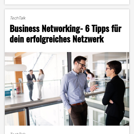
elitär,
unterschätzt?
Mein
TechTalk
ehrlicher
Business Networking- 6 Tipps für
Blick
auf
dein erfolgreiches Netzwerk
drei
Hochschultypen"