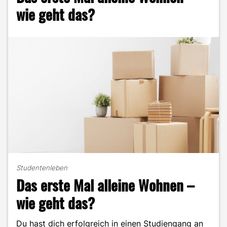
Alternative
wie geht das?
zur
WG?"
Studentenleben
Das erste Mal alleine Wohnen –
wie geht das?
Du hast dich erfolgreich in einen Studiengang an