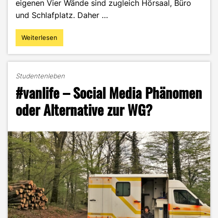
eigenen Vier Wände sind zugleich Hörsaal, Büro
und Schlafplatz. Daher …
Weiterlesen
"Minimalismus
light
–
Weniger
Studentenleben
ist
#vanlife – Social Media Phänomen
manchmal
mehr"
oder Alternative zur WG?