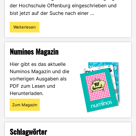
der Hochschule Offenburg eingeschrieben und
bist jetzt auf der Suche nach einer …
Weiterlesen
"Das
erste
Mal
alleine
Numinos Magazin
Wohnen
–
Hier gibt es das aktuelle
wie
Numinos Magazin und die
geht
vorherigen Ausgaben als
das?"
PDF zum Lesen und
Herunterladen.
Zum Magazin
Schlagwörter