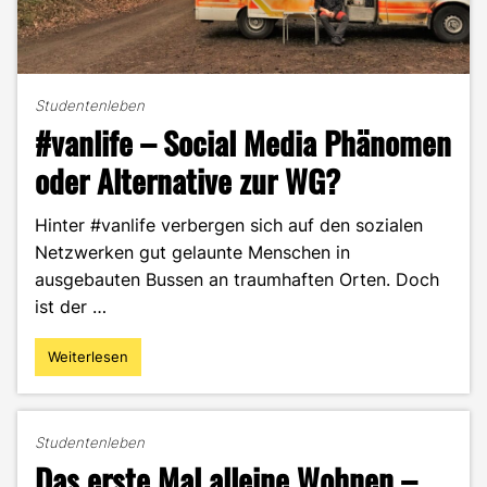
Studentenleben
#vanlife – Social Media Phänomen
oder Alternative zur WG?
Hinter #vanlife verbergen sich auf den sozialen
Netzwerken gut gelaunte Menschen in
ausgebauten Bussen an traumhaften Orten. Doch
ist der …
Weiterlesen
"#vanlife
–
Social
Media
Studentenleben
Phänomen
Das erste Mal alleine Wohnen –
oder