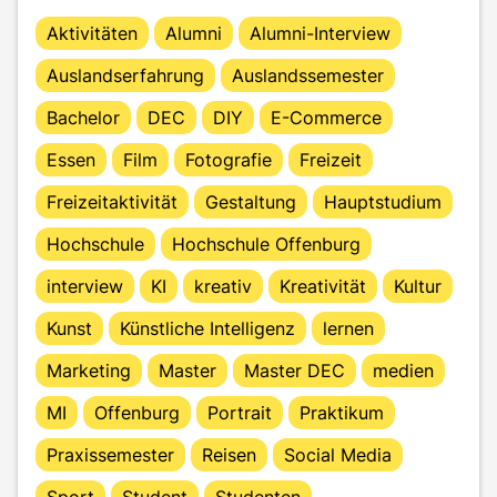
Aktivitäten
Alumni
Alumni-Interview
Auslandserfahrung
Auslandssemester
Bachelor
DEC
DIY
E-Commerce
Essen
Film
Fotografie
Freizeit
Freizeitaktivität
Gestaltung
Hauptstudium
Hochschule
Hochschule Offenburg
interview
KI
kreativ
Kreativität
Kultur
Kunst
Künstliche Intelligenz
lernen
Marketing
Master
Master DEC
medien
MI
Offenburg
Portrait
Praktikum
Praxissemester
Reisen
Social Media
Sport
Student
Studenten