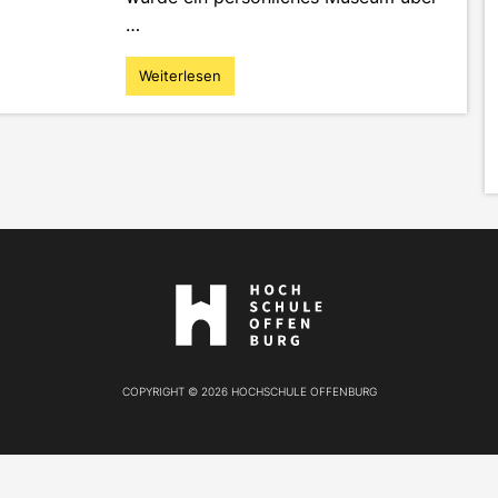
…
Weiterlesen
"„Work-
Life-
Balance“
und
„Work-
Life-
Blending“
in
der
Medienbranche
Hier
–
geht's
eine
zur
kritische
Website
Auseinandersetzung"
COPYRIGHT © 2026 HOCHSCHULE OFFENBURG
der
Hochschule
Offenburg!