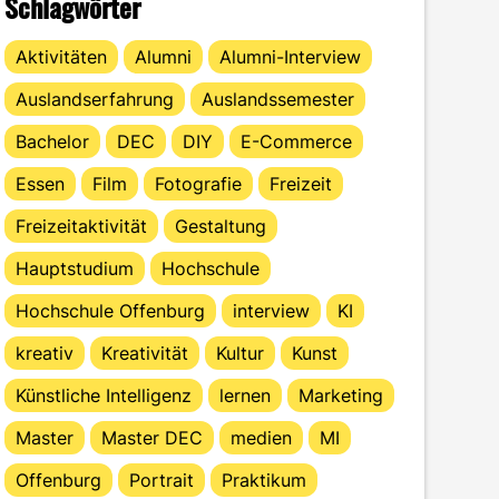
Schlagwörter
Aktivitäten
Alumni
Alumni-Interview
Auslandserfahrung
Auslandssemester
Bachelor
DEC
DIY
E-Commerce
Essen
Film
Fotografie
Freizeit
Freizeitaktivität
Gestaltung
Hauptstudium
Hochschule
Hochschule Offenburg
interview
KI
kreativ
Kreativität
Kultur
Kunst
Künstliche Intelligenz
lernen
Marketing
Master
Master DEC
medien
MI
Offenburg
Portrait
Praktikum