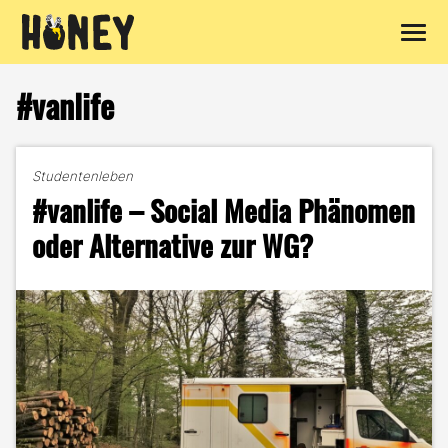
Zum
Inhalt
#vanlife
springen
Studentenleben
#vanlife – Social Media Phänomen
oder Alternative zur WG?