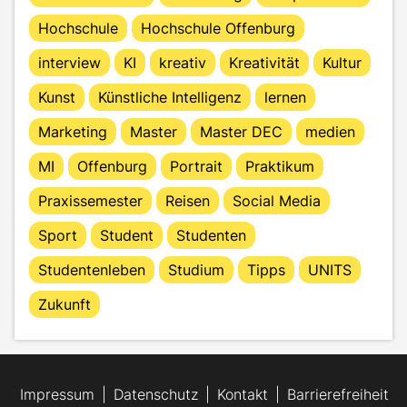
Hochschule
Hochschule Offenburg
interview
KI
kreativ
Kreativität
Kultur
Kunst
Künstliche Intelligenz
lernen
Marketing
Master
Master DEC
medien
MI
Offenburg
Portrait
Praktikum
Praxissemester
Reisen
Social Media
Sport
Student
Studenten
Studentenleben
Studium
Tipps
UNITS
Zukunft
Impressum
Datenschutz
Kontakt
Barrierefreiheit