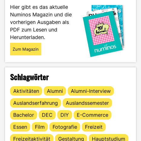
oder
Hier gibt es das aktuelle
Alternative
Numinos Magazin und die
zur
vorherigen Ausgaben als
WG?"
PDF zum Lesen und
Herunterladen.
Zum Magazin
Schlagwörter
Aktivitäten
Alumni
Alumni-Interview
Auslandserfahrung
Auslandssemester
Bachelor
DEC
DIY
E-Commerce
Essen
Film
Fotografie
Freizeit
Freizeitaktivität
Gestaltung
Hauptstudium