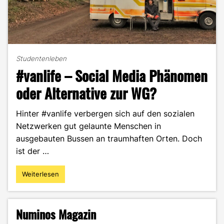
Studentenleben
#vanlife – Social Media Phänomen
oder Alternative zur WG?
Hinter #vanlife verbergen sich auf den sozialen
Netzwerken gut gelaunte Menschen in
ausgebauten Bussen an traumhaften Orten. Doch
ist der …
Weiterlesen
"#vanlife
–
Social
Media
Numinos Magazin
Phänomen