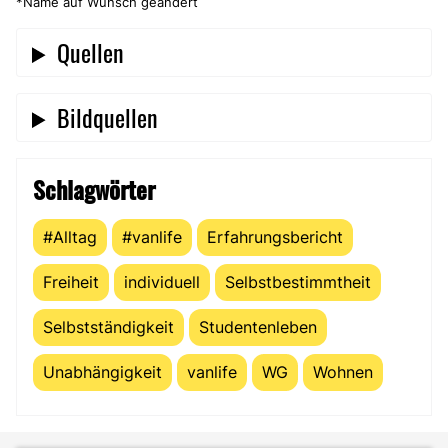
*Name auf Wunsch geändert
Quellen
Bildquellen
Schlagwörter
#Alltag
#vanlife
Erfahrungsbericht
Freiheit
individuell
Selbstbestimmtheit
Selbstständigkeit
Studentenleben
Unabhängigkeit
vanlife
WG
Wohnen