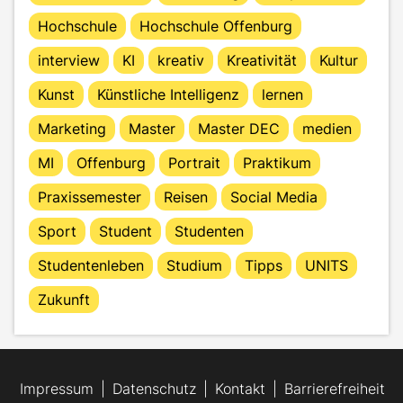
Hochschule
Hochschule Offenburg
interview
KI
kreativ
Kreativität
Kultur
Kunst
Künstliche Intelligenz
lernen
Marketing
Master
Master DEC
medien
MI
Offenburg
Portrait
Praktikum
Praxissemester
Reisen
Social Media
Sport
Student
Studenten
Studentenleben
Studium
Tipps
UNITS
Zukunft
Impressum
Datenschutz
Kontakt
Barrierefreiheit