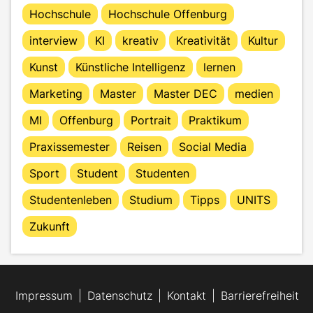
Hochschule
Hochschule Offenburg
interview
KI
kreativ
Kreativität
Kultur
Kunst
Künstliche Intelligenz
lernen
Marketing
Master
Master DEC
medien
MI
Offenburg
Portrait
Praktikum
Praxissemester
Reisen
Social Media
Sport
Student
Studenten
Studentenleben
Studium
Tipps
UNITS
Zukunft
Impressum
Datenschutz
Kontakt
Barrierefreiheit