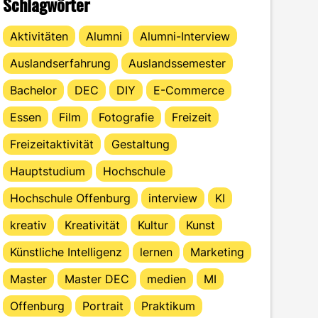
Schlagwörter
Aktivitäten
Alumni
Alumni-Interview
Auslandserfahrung
Auslandssemester
Bachelor
DEC
DIY
E-Commerce
Essen
Film
Fotografie
Freizeit
Freizeitaktivität
Gestaltung
Hauptstudium
Hochschule
Hochschule Offenburg
interview
KI
kreativ
Kreativität
Kultur
Kunst
Künstliche Intelligenz
lernen
Marketing
Master
Master DEC
medien
MI
Offenburg
Portrait
Praktikum