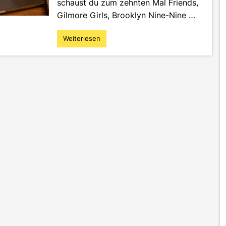
schaust du zum zehnten Mal Friends,
Gilmore Girls, Brooklyn Nine-Nine …
Weiterlesen
"The
Science
of
Comfort:
Was
Rewatching
mit
Marketing
zu
tun
hat"