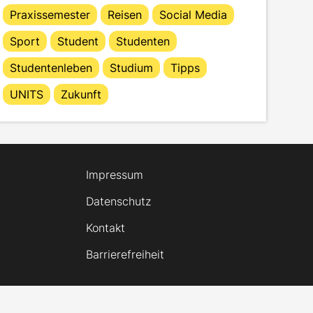
Praxissemester
Reisen
Social Media
Sport
Student
Studenten
Studentenleben
Studium
Tipps
UNITS
Zukunft
Impressum
Datenschutz
Kontakt
Barrierefreiheit