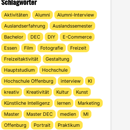
Schlagwörter
Aktivitäten
Alumni
Alumni-Interview
Auslandserfahrung
Auslandssemester
Bachelor
DEC
DIY
E-Commerce
Essen
Film
Fotografie
Freizeit
Freizeitaktivität
Gestaltung
Hauptstudium
Hochschule
Hochschule Offenburg
interview
KI
kreativ
Kreativität
Kultur
Kunst
Künstliche Intelligenz
lernen
Marketing
Master
Master DEC
medien
MI
Offenburg
Portrait
Praktikum