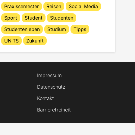
Praxissemester
Reisen
Social Media
Sport
Student
Studenten
Studentenleben
Studium
Tipps
UNITS
Zukunft
Impressum
Datenschutz
Kontakt
Barrierefreiheit