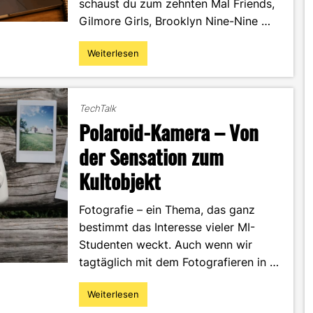
schaust du zum zehnten Mal Friends,
Gilmore Girls, Brooklyn Nine-Nine …
Weiterlesen
"The
Science
of
Comfort:
TechTalk
Was
Polaroid-Kamera – Von
Rewatching
mit
der Sensation zum
Marketing
Kultobjekt
zu
tun
hat"
Fotografie – ein Thema, das ganz
bestimmt das Interesse vieler MI-
Studenten weckt. Auch wenn wir
tagtäglich mit dem Fotografieren in …
Weiterlesen
"Polaroid-
Kamera