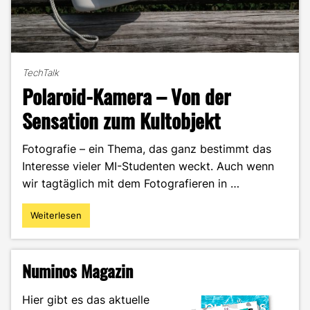
TechTalk
Polaroid-Kamera – Von der
Sensation zum Kultobjekt
Fotografie – ein Thema, das ganz bestimmt das
Interesse vieler MI-Studenten weckt. Auch wenn
wir tagtäglich mit dem Fotografieren in …
Weiterlesen
"Polaroid-
Kamera
–
Von
Numinos Magazin
der
Sensation
Hier gibt es das aktuelle
zum