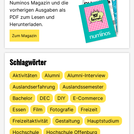
Numinos Magazin und die
Kultobjekt"
vorherigen Ausgaben als
PDF zum Lesen und
Herunterladen.
Zum Magazin
Schlagwörter
Aktivitäten
Alumni
Alumni-Interview
Auslandserfahrung
Auslandssemester
Bachelor
DEC
DIY
E-Commerce
Essen
Film
Fotografie
Freizeit
Freizeitaktivität
Gestaltung
Hauptstudium
Hochschule
Hochschule Offenburg