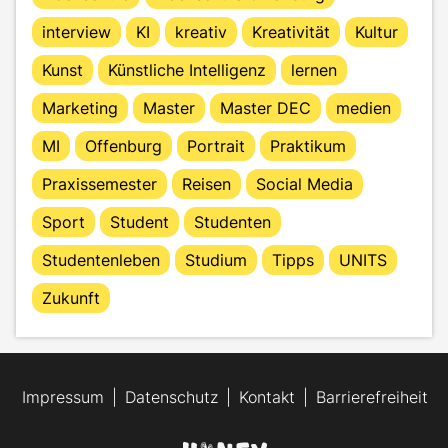
interview
KI
kreativ
Kreativität
Kultur
Kunst
Künstliche Intelligenz
lernen
Marketing
Master
Master DEC
medien
MI
Offenburg
Portrait
Praktikum
Praxissemester
Reisen
Social Media
Sport
Student
Studenten
Studentenleben
Studium
Tipps
UNITS
Zukunft
Impressum
Datenschutz
Kontakt
Barrierefreiheit