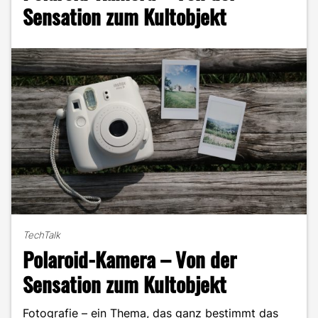
mit
Sensation zum Kultobjekt
Foto-
Potch"
TechTalk
Polaroid-Kamera – Von der
Sensation zum Kultobjekt
Fotografie – ein Thema, das ganz bestimmt das