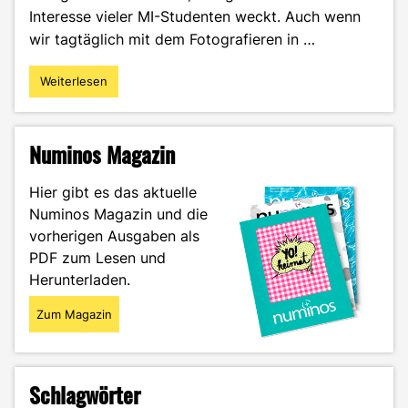
Interesse vieler MI-Studenten weckt. Auch wenn
wir tagtäglich mit dem Fotografieren in …
Weiterlesen
"Polaroid-
Kamera
–
Von
Numinos Magazin
der
Sensation
Hier gibt es das aktuelle
zum
Numinos Magazin und die
Kultobjekt"
vorherigen Ausgaben als
PDF zum Lesen und
Herunterladen.
Zum Magazin
Schlagwörter