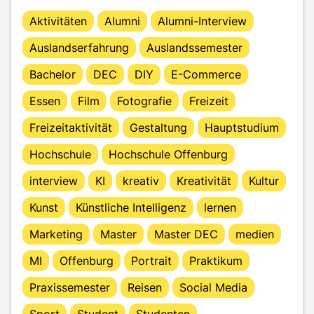
Aktivitäten
Alumni
Alumni-Interview
Auslandserfahrung
Auslandssemester
Bachelor
DEC
DIY
E-Commerce
Essen
Film
Fotografie
Freizeit
Freizeitaktivität
Gestaltung
Hauptstudium
Hochschule
Hochschule Offenburg
interview
KI
kreativ
Kreativität
Kultur
Kunst
Künstliche Intelligenz
lernen
Marketing
Master
Master DEC
medien
MI
Offenburg
Portrait
Praktikum
Praxissemester
Reisen
Social Media