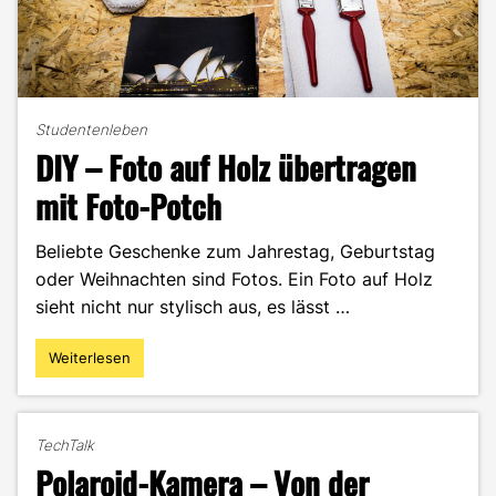
Studentenleben
DIY – Foto auf Holz übertragen
mit Foto-Potch
Beliebte Geschenke zum Jahrestag, Geburtstag
oder Weihnachten sind Fotos. Ein Foto auf Holz
sieht nicht nur stylisch aus, es lässt …
Weiterlesen
"DIY
–
Foto
auf
TechTalk
Holz
Polaroid-Kamera – Von der
übertragen