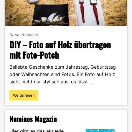
Studentenleben
DIY – Foto auf Holz übertragen
mit Foto-Potch
Beliebte Geschenke zum Jahrestag, Geburtstag
oder Weihnachten sind Fotos. Ein Foto auf Holz
sieht nicht nur stylisch aus, es lässt …
Weiterlesen
"DIY
–
Foto
auf
Numinos Magazin
Holz
übertragen
Hier gibt es das aktuelle