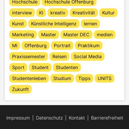
Hochschule
Hochschule Offenburg
interview
KI
kreativ
Kreativität
Kultur
Kunst
Künstliche Intelligenz
lernen
Marketing
Master
Master DEC
medien
MI
Offenburg
Portrait
Praktikum
Praxissemester
Reisen
Social Media
Sport
Student
Studenten
Studentenleben
Studium
Tipps
UNITS
Zukunft
Impressum
Datenschutz
Kontakt
Barrierefreiheit