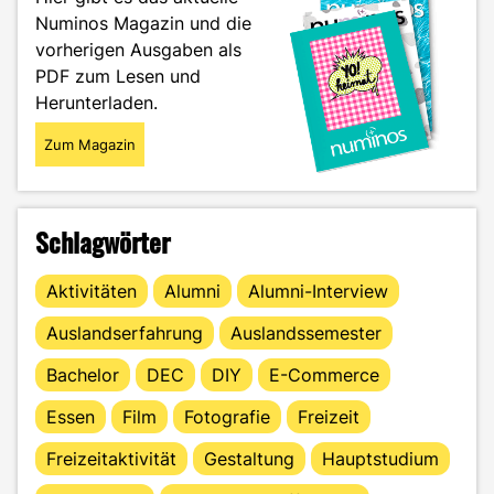
mit
Numinos Magazin und die
Foto-
vorherigen Ausgaben als
Potch"
PDF zum Lesen und
Herunterladen.
Zum Magazin
Schlagwörter
Aktivitäten
Alumni
Alumni-Interview
Auslandserfahrung
Auslandssemester
Bachelor
DEC
DIY
E-Commerce
Essen
Film
Fotografie
Freizeit
Freizeitaktivität
Gestaltung
Hauptstudium