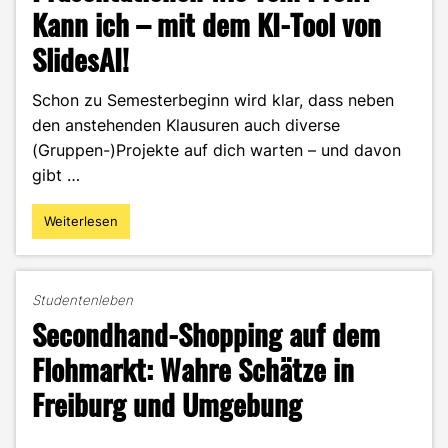
Kann ich – mit dem KI-Tool von
SlidesAI!
Schon zu Semesterbeginn wird klar, dass neben
den anstehenden Klausuren auch diverse
(Gruppen-)Projekte auf dich warten – und davon
gibt …
Weiterlesen
"Präsentationen
wie
vom
Profi?
Studentenleben
Kann
Secondhand-Shopping auf dem
ich
–
Flohmarkt: Wahre Schätze in
mit
Freiburg und Umgebung
dem
KI-
Tool