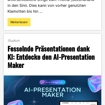
in den Sinn. Dies kann von vorher genutzten
Klamotten bis hin …
Weiterlesen
"Secondhand-
Shopping
auf
dem
Studium
Flohmarkt:
Fesselnde Präsentationen dank
Wahre
Schätze
KI: Entdecke den AI-Presentation
in
Maker
Freiburg
und
Umgebung"