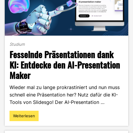
Studium
Fesselnde Präsentationen dank
KI: Entdecke den AI-Presentation
Maker
Wieder mal zu lange prokrastiniert und nun muss
schnell eine Präsentation her? Nutz dafür die KI-
Tools von Slidesgo! Der AI-Presentation …
Weiterlesen
"Fesselnde
Präsentationen
dank