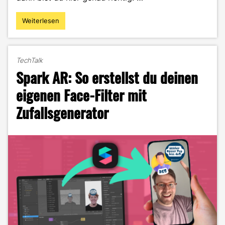
Weiterlesen
"DIY
–
Bienenwachstücher
als
TechTalk
Verpackungsalternative"
Spark AR: So erstellst du deinen
eigenen Face-Filter mit
Zufallsgenerator