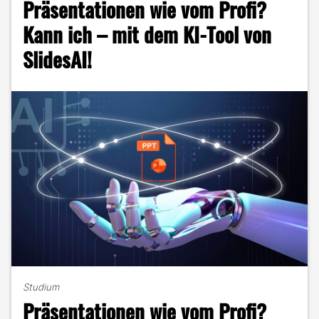
Präsentationen wie vom Profi?
im
Portrait"
Kann ich – mit dem KI-Tool von
SlidesAI!
Studium
Präsentationen wie vom Profi?