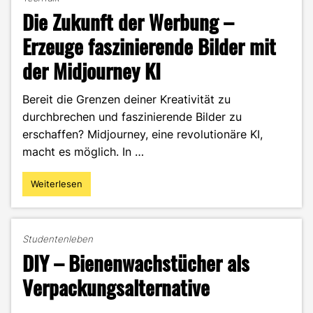
Die Zukunft der Werbung –
Erzeuge faszinierende Bilder mit
der Midjourney KI
Bereit die Grenzen deiner Kreativität zu
durchbrechen und faszinierende Bilder zu
erschaffen? Midjourney, eine revolutionäre KI,
macht es möglich. In …
Weiterlesen
"Die
Zukunft
der
Werbung
Studentenleben
–
DIY – Bienenwachstücher als
Erzeuge
faszinierende
Verpackungsalternative
Bilder
mit