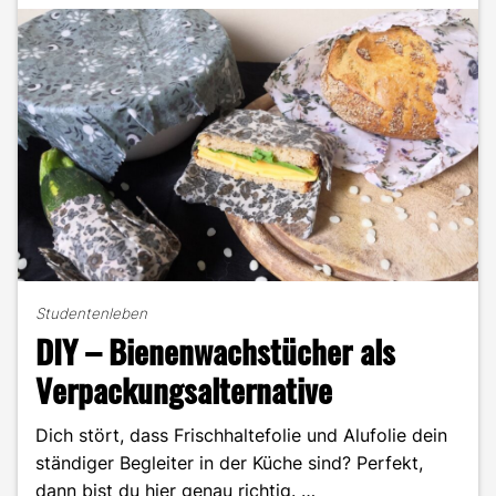
der
Midjourney
KI"
Studentenleben
DIY – Bienenwachstücher als
Verpackungsalternative
Dich stört, dass Frischhaltefolie und Alufolie dein
ständiger Begleiter in der Küche sind? Perfekt,
dann bist du hier genau richtig. …