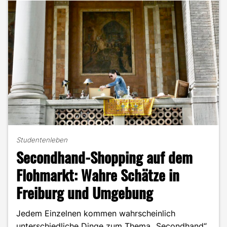
von
SlidesAI!"
Studentenleben
Secondhand-Shopping auf dem
Flohmarkt: Wahre Schätze in
Freiburg und Umgebung
Jedem Einzelnen kommen wahrscheinlich
unterschiedliche Dinge zum Thema „Secondhand“