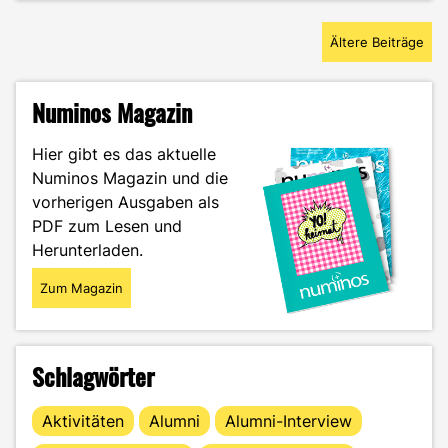
mit
Beitragsnavigation
Bernhard
Ältere Beiträge
Stobitzer
–
Hauptsache
Numinos Magazin
ihr
habt
Hier gibt es das aktuelle
Spaß"
Numinos Magazin und die
vorherigen Ausgaben als
PDF zum Lesen und
Herunterladen.
Zum Magazin
Schlagwörter
Aktivitäten
Alumni
Alumni-Interview