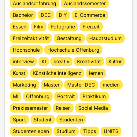
Auslandserfahrung
Auslandssemester
Bachelor
DEC
DIY
E-Commerce
Essen
Film
Fotografie
Freizeit
Freizeitaktivität
Gestaltung
Hauptstudium
Hochschule
Hochschule Offenburg
interview
KI
kreativ
Kreativität
Kultur
Kunst
Künstliche Intelligenz
lernen
Marketing
Master
Master DEC
medien
MI
Offenburg
Portrait
Praktikum
Praxissemester
Reisen
Social Media
Sport
Student
Studenten
Studentenleben
Studium
Tipps
UNITS