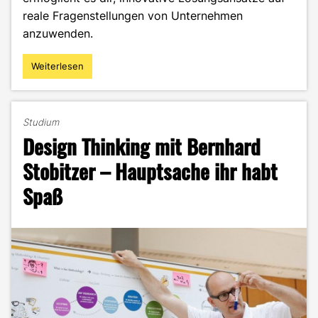
reale Fragenstellungen von Unternehmen
anzuwenden.
Weiterlesen
"THINK
NEW
–
wie
Studium
innovativ
Design Thinking mit Bernhard
bist
du?"
Stobitzer – Hauptsache ihr habt
Spaß