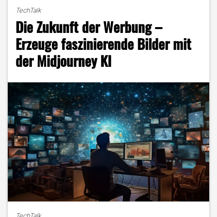
KI:
TechTalk
Entdecke
Die Zukunft der Werbung –
den
AI-
Erzeuge faszinierende Bilder mit
Presentation
der Midjourney KI
Maker"
TechTalk