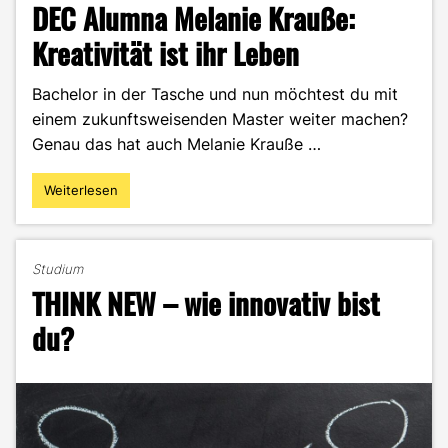
DEC Alumna Melanie Krauße:
Kreativität ist ihr Leben
Bachelor in der Tasche und nun möchtest du mit
einem zukunftsweisenden Master weiter machen?
Genau das hat auch Melanie Krauße …
Weiterlesen
"DEC
Alumna
Melanie
Krauße:
Studium
Kreativität
THINK NEW – wie innovativ bist
ist
ihr
du?
Leben"