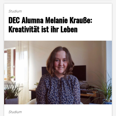
So
erstellst
Studium
du
DEC Alumna Melanie Krauße:
deinen
eigenen
Kreativität ist ihr Leben
Face-
Filter
mit
Zufallsgenerator"
Studium