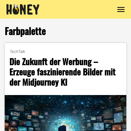
Zum
Inhalt
Farbpalette
springen
TechTalk
Die Zukunft der Werbung –
Erzeuge faszinierende Bilder mit
der Midjourney KI