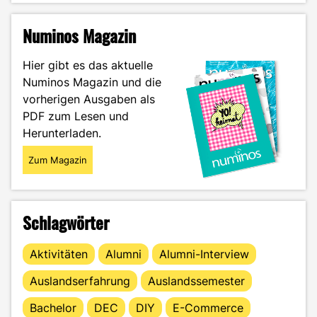
der
Werbung
Numinos Magazin
–
Erzeuge
Hier gibt es das aktuelle
faszinierende
Numinos Magazin und die
Bilder
vorherigen Ausgaben als
mit
der
PDF zum Lesen und
Midjourney
Herunterladen.
KI"
Zum Magazin
Schlagwörter
Aktivitäten
Alumni
Alumni-Interview
Auslandserfahrung
Auslandssemester
Bachelor
DEC
DIY
E-Commerce