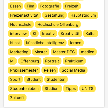
Essen
Film
Fotografie
Freizeit
Freizeitaktivität
Gestaltung
Hauptstudium
Hochschule
Hochschule Offenburg
interview
KI
kreativ
Kreativität
Kultur
Kunst
Künstliche Intelligenz
lernen
Marketing
Master
Master DEC
medien
MI
Offenburg
Portrait
Praktikum
Praxissemester
Reisen
Social Media
Sport
Student
Studenten
Studentenleben
Studium
Tipps
UNITS
Zukunft