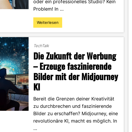
oder ein professionelles Studio? Kein
Problem! In …
Weiterlesen
"Kreative
Fotografie
für
jeden:
TechTalk
5
Die Zukunft der Werbung
Tipps
für
– Erzeuge faszinierende
bessere
Bilder mit der Midjourney
Bilder"
KI
Bereit die Grenzen deiner Kreativität
zu durchbrechen und faszinierende
Bilder zu erschaffen? Midjourney, eine
revolutionäre KI, macht es möglich. In
…