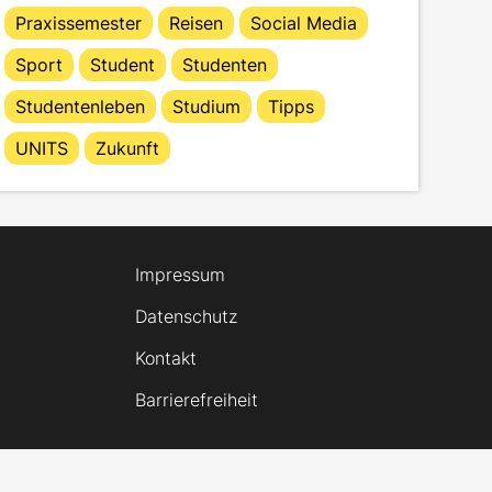
Praxissemester
Reisen
Social Media
Sport
Student
Studenten
Studentenleben
Studium
Tipps
UNITS
Zukunft
Impressum
Datenschutz
Kontakt
Barrierefreiheit