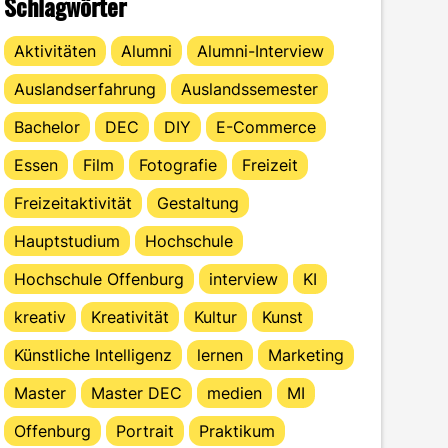
Schlagwörter
Aktivitäten
Alumni
Alumni-Interview
Auslandserfahrung
Auslandssemester
Bachelor
DEC
DIY
E-Commerce
Essen
Film
Fotografie
Freizeit
Freizeitaktivität
Gestaltung
Hauptstudium
Hochschule
Hochschule Offenburg
interview
KI
kreativ
Kreativität
Kultur
Kunst
Künstliche Intelligenz
lernen
Marketing
Master
Master DEC
medien
MI
Offenburg
Portrait
Praktikum