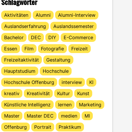
Schlagwörter
Aktivitäten
Alumni
Alumni-Interview
Auslandserfahrung
Auslandssemester
Bachelor
DEC
DIY
E-Commerce
Essen
Film
Fotografie
Freizeit
Freizeitaktivität
Gestaltung
Hauptstudium
Hochschule
Hochschule Offenburg
interview
KI
kreativ
Kreativität
Kultur
Kunst
Künstliche Intelligenz
lernen
Marketing
Master
Master DEC
medien
MI
Offenburg
Portrait
Praktikum