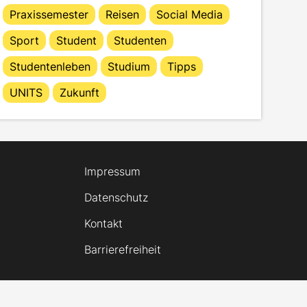
Praxissemester
Reisen
Social Media
Sport
Student
Studenten
Studentenleben
Studium
Tipps
UNITS
Zukunft
Impressum
Datenschutz
Kontakt
Barrierefreiheit