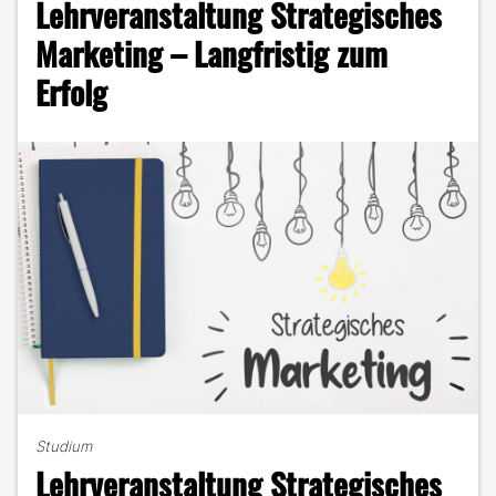
Lehrveranstaltung Strategisches
Mach
ich
Marketing – Langfristig zum
Foto,
Erfolg
tu
ich
Facebook"
Studium
Lehrveranstaltung Strategisches