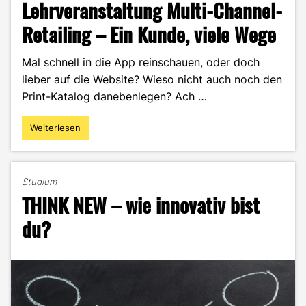
Lehrveranstaltung Multi-Channel-
Retailing – Ein Kunde, viele Wege
Mal schnell in die App reinschauen, oder doch
lieber auf die Website? Wieso nicht auch noch den
Print-Katalog danebenlegen? Ach …
Weiterlesen
"Lehrveranstaltung
Multi-
Channel-
Retailing
Studium
–
THINK NEW – wie innovativ bist
Ein
Kunde,
du?
viele
Wege"