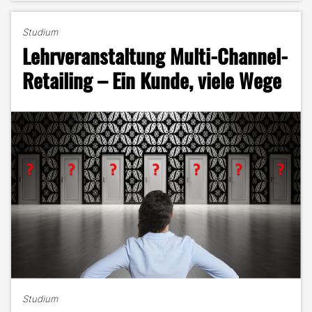
–
Der
Studium
Kundendialog
Lehrveranstaltung Multi-Channel-
im
Fokus"
Retailing – Ein Kunde, viele Wege
Studium