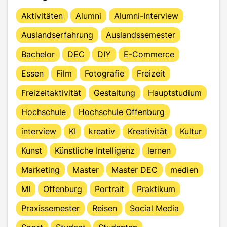
Aktivitäten
Alumni
Alumni-Interview
Auslandserfahrung
Auslandssemester
Bachelor
DEC
DIY
E-Commerce
Essen
Film
Fotografie
Freizeit
Freizeitaktivität
Gestaltung
Hauptstudium
Hochschule
Hochschule Offenburg
interview
KI
kreativ
Kreativität
Kultur
Kunst
Künstliche Intelligenz
lernen
Marketing
Master
Master DEC
medien
MI
Offenburg
Portrait
Praktikum
Praxissemester
Reisen
Social Media