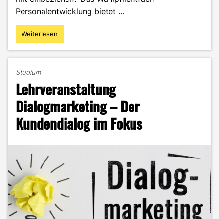
Personalentwicklung bietet …
Weiterlesen
"Wahlpflichtfach
Personalentwicklung
–
Eine
Studium
Vorlesung,
Lehrveranstaltung
viele
Benefits!"
Dialogmarketing – Der
Kundendialog im Fokus