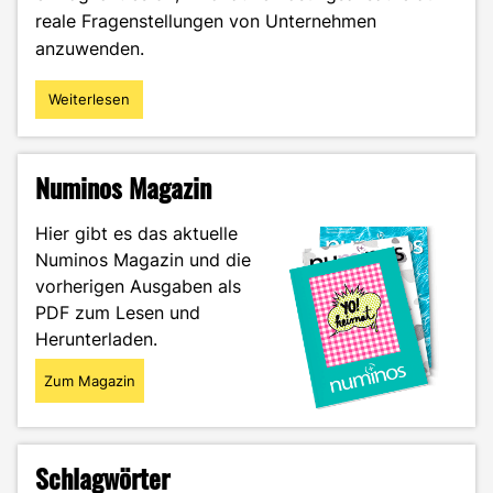
reale Fragenstellungen von Unternehmen
anzuwenden.
Weiterlesen
"THINK
NEW
–
wie
Numinos Magazin
innovativ
bist
Hier gibt es das aktuelle
du?"
Numinos Magazin und die
vorherigen Ausgaben als
PDF zum Lesen und
Herunterladen.
Zum Magazin
Schlagwörter