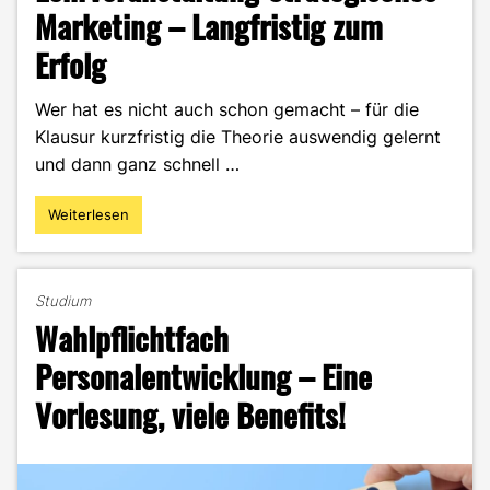
Marketing – Langfristig zum
Erfolg
Wer hat es nicht auch schon gemacht – für die
Klausur kurzfristig die Theorie auswendig gelernt
und dann ganz schnell …
Weiterlesen
"Lehrveranstaltung
Strategisches
Marketing
–
Studium
Langfristig
Wahlpflichtfach
zum
Erfolg"
Personalentwicklung – Eine
Vorlesung, viele Benefits!