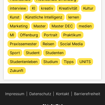
interview
KI
kreativ
Kreativität
Kultur
Kunst
Künstliche Intelligenz
lernen
Marketing
Master
Master DEC
medien
MI
Offenburg
Portrait
Praktikum
Praxissemester
Reisen
Social Media
Sport
Student
Studenten
Studentenleben
Studium
Tipps
UNITS
Zukunft
Impressum
Datenschutz
Kontakt
Barrierefreiheit