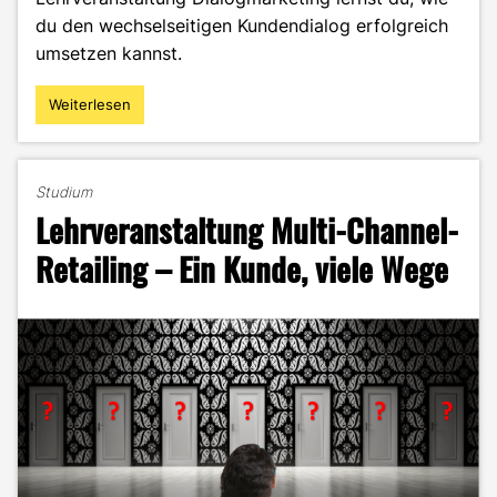
du den wechselseitigen Kundendialog erfolgreich
umsetzen kannst.
Weiterlesen
"Lehrveranstaltung
Dialogmarketing
–
Der
Studium
Kundendialog
Lehrveranstaltung Multi-Channel-
im
Fokus"
Retailing – Ein Kunde, viele Wege