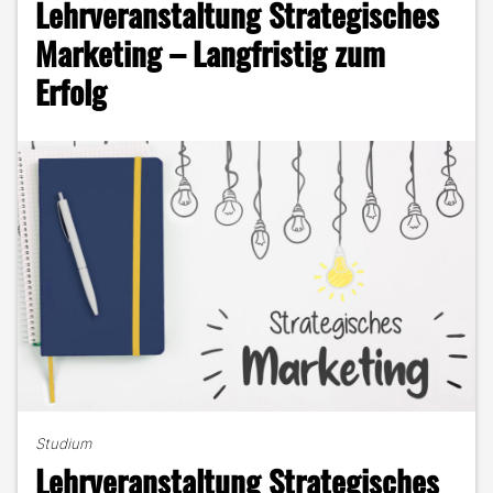
Lehrveranstaltung Strategisches
Mach
ich
Marketing – Langfristig zum
Foto,
Erfolg
tu
ich
Facebook"
Studium
Lehrveranstaltung Strategisches