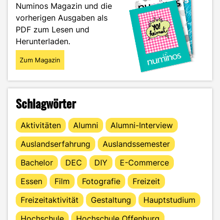
Numinos Magazin und die
viele
vorherigen Ausgaben als
Wege"
PDF zum Lesen und
Herunterladen.
Zum Magazin
Schlagwörter
Aktivitäten
Alumni
Alumni-Interview
Auslandserfahrung
Auslandssemester
Bachelor
DEC
DIY
E-Commerce
Essen
Film
Fotografie
Freizeit
Freizeitaktivität
Gestaltung
Hauptstudium
Hochschule
Hochschule Offenburg