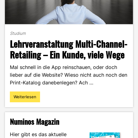
Studium
Lehrveranstaltung Multi-Channel-
Retailing – Ein Kunde, viele Wege
Mal schnell in die App reinschauen, oder doch
lieber auf die Website? Wieso nicht auch noch den
Print-Katalog danebenlegen? Ach …
Weiterlesen
"Lehrveranstaltung
Multi-
Channel-
Retailing
Numinos Magazin
–
Ein
Hier gibt es das aktuelle
Kunde,