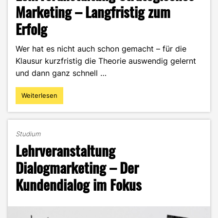
Marketing – Langfristig zum
Erfolg
Wer hat es nicht auch schon gemacht – für die
Klausur kurzfristig die Theorie auswendig gelernt
und dann ganz schnell …
Weiterlesen
"Lehrveranstaltung
Strategisches
Marketing
–
Studium
Langfristig
Lehrveranstaltung
zum
Erfolg"
Dialogmarketing – Der
Kundendialog im Fokus