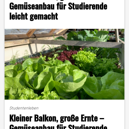
nachhaltigere
Gemüseanbau für Studierende
Zukunft?"
leicht gemacht
Studentenleben
Kleiner Balkon, große Ernte –
Gemüseanbau für Studierende