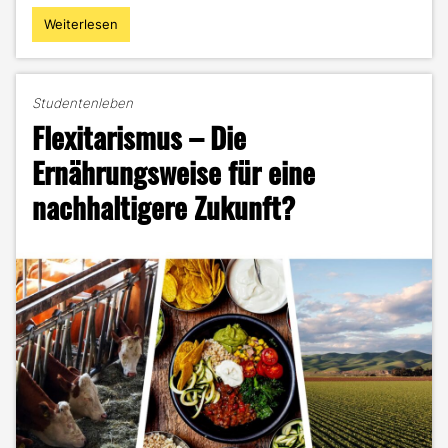
Weiterlesen
"Grüner
auf
der
Rennstrecke:
Studentenleben
Kann
Flexitarismus – Die
Motorsport
nachhaltig
Ernährungsweise für eine
werden?"
nachhaltigere Zukunft?