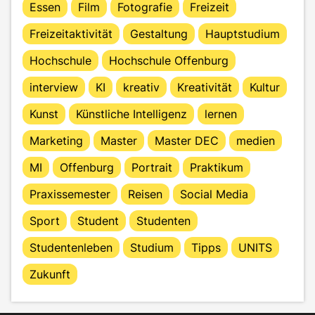
Essen
Film
Fotografie
Freizeit
Freizeitaktivität
Gestaltung
Hauptstudium
Hochschule
Hochschule Offenburg
interview
KI
kreativ
Kreativität
Kultur
Kunst
Künstliche Intelligenz
lernen
Marketing
Master
Master DEC
medien
MI
Offenburg
Portrait
Praktikum
Praxissemester
Reisen
Social Media
Sport
Student
Studenten
Studentenleben
Studium
Tipps
UNITS
Zukunft