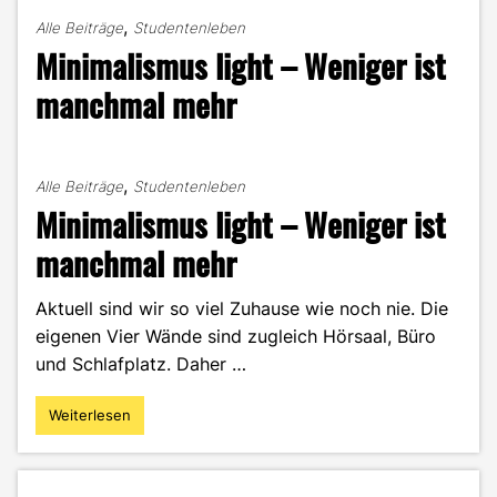
als
,
Alle Beiträge
Studentenleben
Verpackungsalternative"
Minimalismus light – Weniger ist
manchmal mehr
,
Alle Beiträge
Studentenleben
Minimalismus light – Weniger ist
manchmal mehr
Aktuell sind wir so viel Zuhause wie noch nie. Die
eigenen Vier Wände sind zugleich Hörsaal, Büro
und Schlafplatz. Daher …
Weiterlesen
"Minimalismus
light
–
Weniger