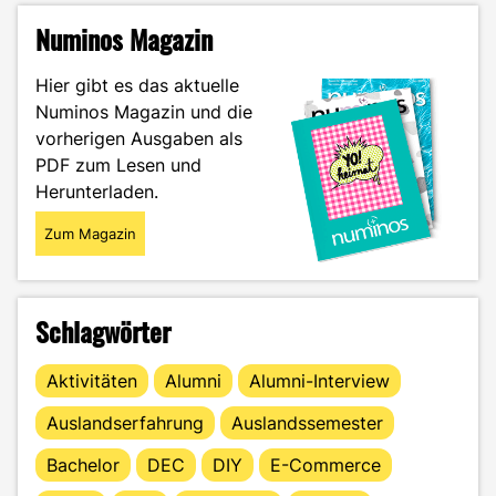
gemeinschaftlich
Numinos Magazin
nachhaltig"
Hier gibt es das aktuelle
Numinos Magazin und die
vorherigen Ausgaben als
PDF zum Lesen und
Herunterladen.
Zum Magazin
Schlagwörter
Aktivitäten
Alumni
Alumni-Interview
Auslandserfahrung
Auslandssemester
Bachelor
DEC
DIY
E-Commerce