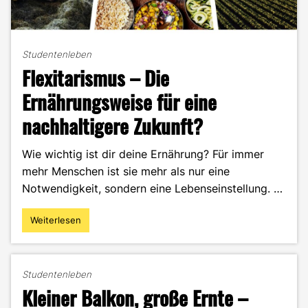
Studentenleben
Flexitarismus – Die
Ernährungsweise für eine
nachhaltigere Zukunft?
Wie wichtig ist dir deine Ernährung? Für immer
mehr Menschen ist sie mehr als nur eine
Notwendigkeit, sondern eine Lebenseinstellung. …
Weiterlesen
"Flexitarismus
–
Die
Ernährungsweise
Studentenleben
für
Kleiner Balkon, große Ernte –
eine