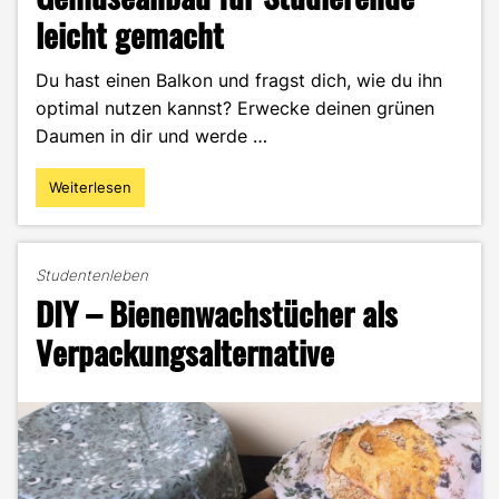
leicht gemacht
Du hast einen Balkon und fragst dich, wie du ihn
optimal nutzen kannst? Erwecke deinen grünen
Daumen in dir und werde …
Weiterlesen
"Kleiner
Balkon,
große
Ernte
Studentenleben
–
DIY – Bienenwachstücher als
Gemüseanbau
für
Verpackungsalternative
Studierende
leicht
gemacht"