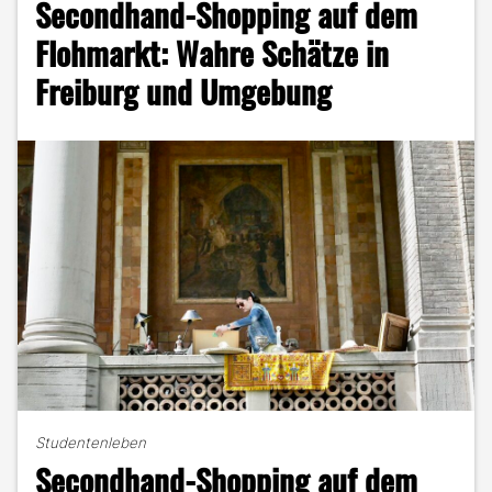
Secondhand-Shopping auf dem
Alternative
leicht
Flohmarkt: Wahre Schätze in
gemacht!"
Freiburg und Umgebung
Studentenleben
Secondhand-Shopping auf dem