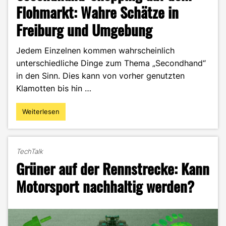
Flohmarkt: Wahre Schätze in
Freiburg und Umgebung
Jedem Einzelnen kommen wahrscheinlich
unterschiedliche Dinge zum Thema „Secondhand“
in den Sinn. Dies kann von vorher genutzten
Klamotten bis hin …
Weiterlesen
"Secondhand-
Shopping
auf
dem
TechTalk
Flohmarkt:
Grüner auf der Rennstrecke: Kann
Wahre
Schätze
Motorsport nachhaltig werden?
in
Freiburg
und
Umgebung"