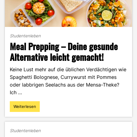
Studentenleben
Meal Prepping – Deine gesunde
Alternative leicht gemacht!
Keine Lust mehr auf die üblichen Verdächtigen wie
Spaghetti Bolognese, Currywurst mit Pommes
oder labbrigen Seelachs aus der Mensa-Theke?
Ich …
Weiterlesen
"Meal
Prepping
–
Deine
Studentenleben
gesunde