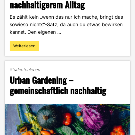
nachhaltigerem Alltag
Es zählt kein „wenn das nur ich mache, bringt das
sowieso nichts“-Satz, da auch du etwas bewirken
kannst. Den eigenen …
Weiterlesen
"In
wenigen
Schritten
zu
Studentenleben
einem
Urban Gardening –
nachhaltigerem
Alltag"
gemeinschaftlich nachhaltig