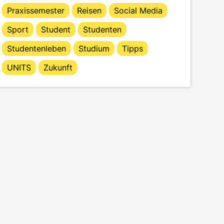
Praxissemester
Reisen
Social Media
Sport
Student
Studenten
Studentenleben
Studium
Tipps
UNITS
Zukunft