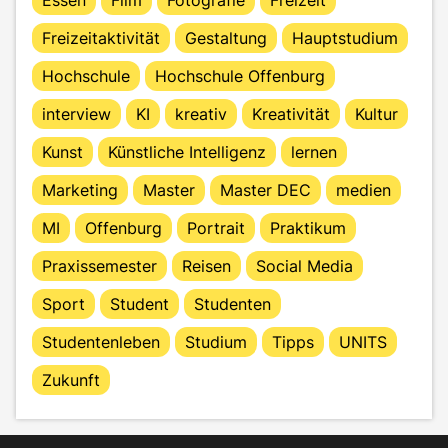
Freizeitaktivität
Gestaltung
Hauptstudium
Hochschule
Hochschule Offenburg
interview
KI
kreativ
Kreativität
Kultur
Kunst
Künstliche Intelligenz
lernen
Marketing
Master
Master DEC
medien
MI
Offenburg
Portrait
Praktikum
Praxissemester
Reisen
Social Media
Sport
Student
Studenten
Studentenleben
Studium
Tipps
UNITS
Zukunft