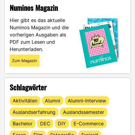
Wie
Numinos Magazin
der
Shell
Hier gibt es das aktuelle
Eco-
Numinos Magazin und die
Marathon
vorherigen Ausgaben als
mein
Studium
PDF zum Lesen und
geprägt
Herunterladen.
hat"
Zum Magazin
Schlagwörter
Aktivitäten
Alumni
Alumni-Interview
Auslandserfahrung
Auslandssemester
Bachelor
DEC
DIY
E-Commerce
Essen
Film
Fotografie
Freizeit