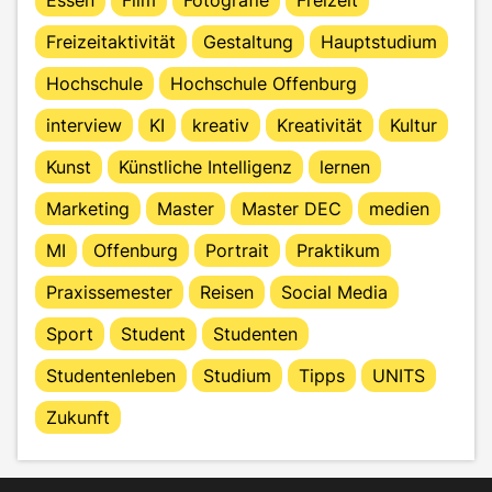
Freizeitaktivität
Gestaltung
Hauptstudium
Hochschule
Hochschule Offenburg
interview
KI
kreativ
Kreativität
Kultur
Kunst
Künstliche Intelligenz
lernen
Marketing
Master
Master DEC
medien
MI
Offenburg
Portrait
Praktikum
Praxissemester
Reisen
Social Media
Sport
Student
Studenten
Studentenleben
Studium
Tipps
UNITS
Zukunft