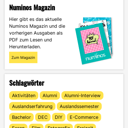
Wie
Numinos Magazin
der
Shell
Hier gibt es das aktuelle
Eco-
Numinos Magazin und die
Marathon
vorherigen Ausgaben als
mein
Studium
PDF zum Lesen und
geprägt
Herunterladen.
hat"
Zum Magazin
Schlagwörter
Aktivitäten
Alumni
Alumni-Interview
Auslandserfahrung
Auslandssemester
Bachelor
DEC
DIY
E-Commerce
Essen
Film
Fotografie
Freizeit