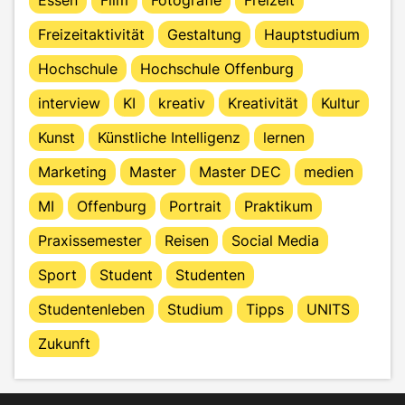
Freizeitaktivität
Gestaltung
Hauptstudium
Hochschule
Hochschule Offenburg
interview
KI
kreativ
Kreativität
Kultur
Kunst
Künstliche Intelligenz
lernen
Marketing
Master
Master DEC
medien
MI
Offenburg
Portrait
Praktikum
Praxissemester
Reisen
Social Media
Sport
Student
Studenten
Studentenleben
Studium
Tipps
UNITS
Zukunft