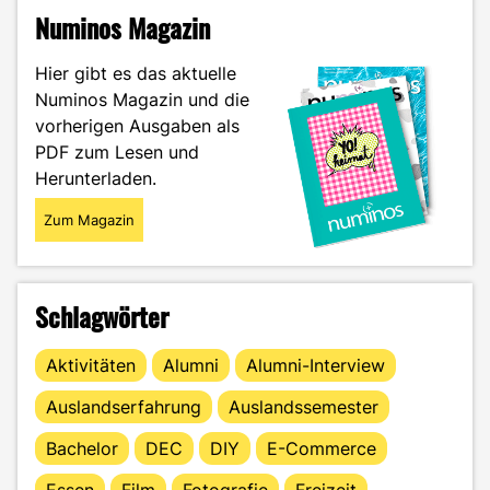
Motorsport
Numinos Magazin
–
Interview
Hier gibt es das aktuelle
eines
Numinos Magazin und die
ehemaligen
vorherigen Ausgaben als
MI-
Studenten"
PDF zum Lesen und
Herunterladen.
Zum Magazin
Schlagwörter
Aktivitäten
Alumni
Alumni-Interview
Auslandserfahrung
Auslandssemester
Bachelor
DEC
DIY
E-Commerce
Essen
Film
Fotografie
Freizeit