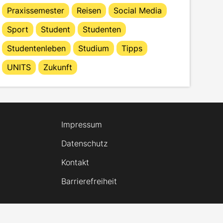
Praxissemester
Reisen
Social Media
Sport
Student
Studenten
Studentenleben
Studium
Tipps
UNITS
Zukunft
Impressum
Datenschutz
Kontakt
Barrierefreiheit