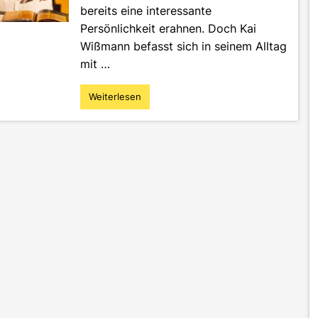
bereits eine interessante
Persönlichkeit erahnen. Doch Kai
Wißmann befasst sich in seinem Alltag
mit …
Weiterlesen
"Fernsehen,
Moderation
und
Motorsport
–
Interview
eines
ehemaligen
MI-
Studenten"