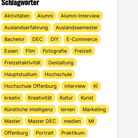
Schlagwörter
Aktivitäten
Alumni
Alumni-Interview
Auslandserfahrung
Auslandssemester
Bachelor
DEC
DIY
E-Commerce
Essen
Film
Fotografie
Freizeit
Freizeitaktivität
Gestaltung
Hauptstudium
Hochschule
Hochschule Offenburg
interview
KI
kreativ
Kreativität
Kultur
Kunst
Künstliche Intelligenz
lernen
Marketing
Master
Master DEC
medien
MI
Offenburg
Portrait
Praktikum