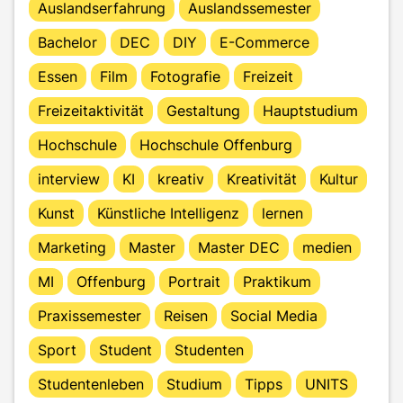
Auslandserfahrung
Auslandssemester
Bachelor
DEC
DIY
E-Commerce
Essen
Film
Fotografie
Freizeit
Freizeitaktivität
Gestaltung
Hauptstudium
Hochschule
Hochschule Offenburg
interview
KI
kreativ
Kreativität
Kultur
Kunst
Künstliche Intelligenz
lernen
Marketing
Master
Master DEC
medien
MI
Offenburg
Portrait
Praktikum
Praxissemester
Reisen
Social Media
Sport
Student
Studenten
Studentenleben
Studium
Tipps
UNITS