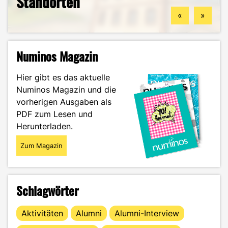
Standorten
könntest
Guide durch das Wintersemester
Zukunftspläne: Aylin im Portrait
«
»
Numinos Magazin
Hier gibt es das aktuelle
Numinos Magazin und die
vorherigen Ausgaben als
PDF zum Lesen und
Herunterladen.
Zum Magazin
Schlagwörter
Aktivitäten
Alumni
Alumni-Interview