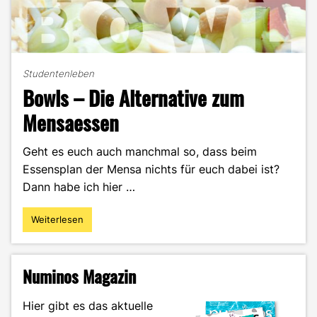
Studentenleben
Bowls – Die Alternative zum
Mensaessen
Geht es euch auch manchmal so, dass beim
Essensplan der Mensa nichts für euch dabei ist?
Dann habe ich hier …
Weiterlesen
"Bowls
–
Die
Alternative
Numinos Magazin
zum
Mensaessen"
Hier gibt es das aktuelle