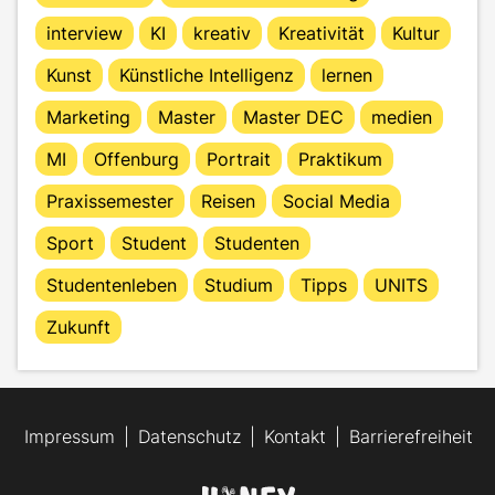
interview
KI
kreativ
Kreativität
Kultur
Kunst
Künstliche Intelligenz
lernen
Marketing
Master
Master DEC
medien
MI
Offenburg
Portrait
Praktikum
Praxissemester
Reisen
Social Media
Sport
Student
Studenten
Studentenleben
Studium
Tipps
UNITS
Zukunft
Impressum
Datenschutz
Kontakt
Barrierefreiheit