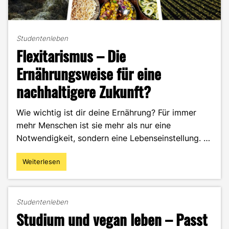
Studentenleben
Flexitarismus – Die
Ernährungsweise für eine
nachhaltigere Zukunft?
Wie wichtig ist dir deine Ernährung? Für immer
mehr Menschen ist sie mehr als nur eine
Notwendigkeit, sondern eine Lebenseinstellung. …
Weiterlesen
"Flexitarismus
–
Die
Ernährungsweise
Studentenleben
für
Studium und vegan leben – Passt
eine
nachhaltigere