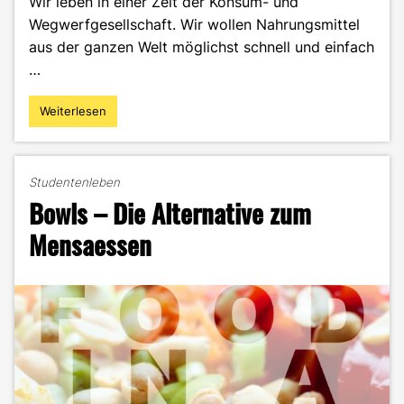
Wir leben in einer Zeit der Konsum- und
Wegwerfgesellschaft. Wir wollen Nahrungsmittel
aus der ganzen Welt möglichst schnell und einfach
…
Weiterlesen
"Urban
Gardening
–
gemeinschaftlich
Studentenleben
nachhaltig"
Bowls – Die Alternative zum
Mensaessen