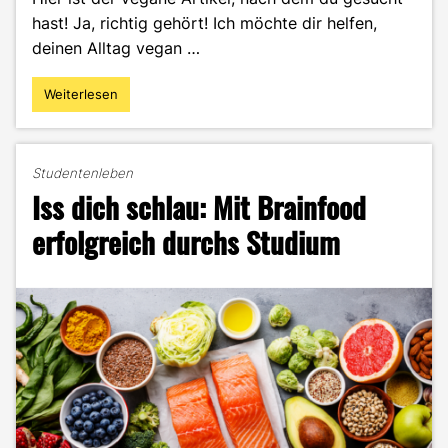
hast! Ja, richtig gehört! Ich möchte dir helfen,
deinen Alltag vegan …
Weiterlesen
"Studium
und
vegan
leben
Studentenleben
–
Iss dich schlau: Mit Brainfood
Passt
das
erfolgreich durchs Studium
zusammen?"