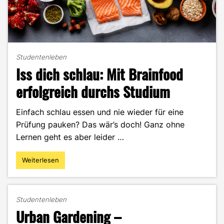
Studentenleben
Iss dich schlau: Mit Brainfood
erfolgreich durchs Studium
Einfach schlau essen und nie wieder für eine
Prüfung pauken? Das wär’s doch! Ganz ohne
Lernen geht es aber leider …
Weiterlesen
"Iss
dich
schlau:
Mit
Studentenleben
Brainfood
Urban Gardening –
erfolgreich