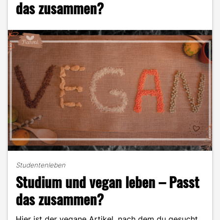
das zusammen?
Zukunft?"
Studentenleben
Studium und vegan leben – Passt
das zusammen?
Hier ist der vegane Artikel, nach dem du gesucht