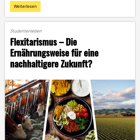
Weiterlesen
"Muskelaufbau
für
Anfänger:
Meine
Studentenleben
besten
Flexitarismus – Die
Tipps,
Übungen
Ernährungsweise für eine
und
nachhaltigere Zukunft?
Pläne
für
deinen
Erfolg!"