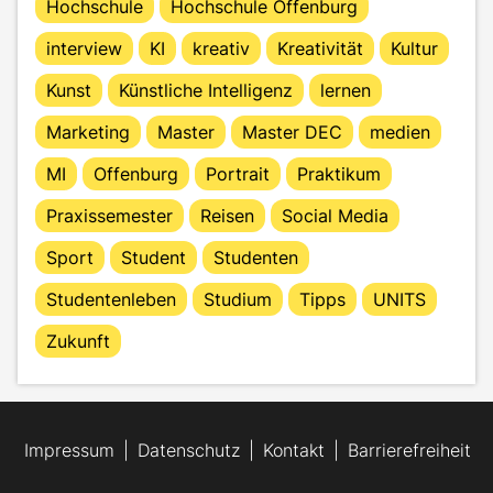
Hochschule
Hochschule Offenburg
interview
KI
kreativ
Kreativität
Kultur
Kunst
Künstliche Intelligenz
lernen
Marketing
Master
Master DEC
medien
MI
Offenburg
Portrait
Praktikum
Praxissemester
Reisen
Social Media
Sport
Student
Studenten
Studentenleben
Studium
Tipps
UNITS
Zukunft
Impressum
Datenschutz
Kontakt
Barrierefreiheit