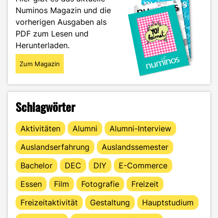
durchs
Numinos Magazin und die
Studium"
vorherigen Ausgaben als
PDF zum Lesen und
Herunterladen.
Zum Magazin
Schlagwörter
Aktivitäten
Alumni
Alumni-Interview
Auslandserfahrung
Auslandssemester
Bachelor
DEC
DIY
E-Commerce
Essen
Film
Fotografie
Freizeit
Freizeitaktivität
Gestaltung
Hauptstudium