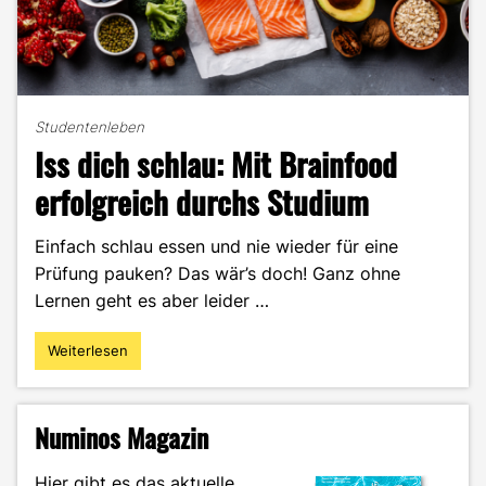
Studentenleben
Iss dich schlau: Mit Brainfood
erfolgreich durchs Studium
Einfach schlau essen und nie wieder für eine
Prüfung pauken? Das wär’s doch! Ganz ohne
Lernen geht es aber leider …
Weiterlesen
"Iss
dich
schlau:
Mit
Numinos Magazin
Brainfood
erfolgreich
Hier gibt es das aktuelle