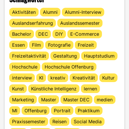
Aktivitäten
Alumni
Alumni-Interview
Auslandserfahrung
Auslandssemester
Bachelor
DEC
DIY
E-Commerce
Essen
Film
Fotografie
Freizeit
Freizeitaktivität
Gestaltung
Hauptstudium
Hochschule
Hochschule Offenburg
interview
KI
kreativ
Kreativität
Kultur
Kunst
Künstliche Intelligenz
lernen
Marketing
Master
Master DEC
medien
MI
Offenburg
Portrait
Praktikum
Praxissemester
Reisen
Social Media