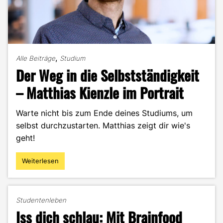
,
Alle Beiträge
Studium
Der Weg in die Selbstständigkeit
– Matthias Kienzle im Portrait
Warte nicht bis zum Ende deines Studiums, um
selbst durchzustarten. Matthias zeigt dir wie's
geht!
Weiterlesen
"Der
Weg
in
die
Studentenleben
Selbstständigkeit
Iss dich schlau: Mit Brainfood
–