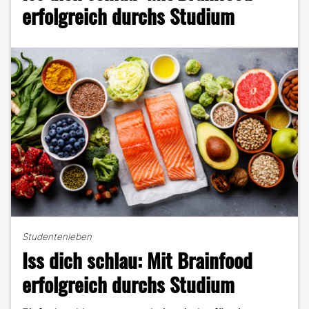
Matthias
erfolgreich durchs Studium
Kienzle
im
Portrait"
Studentenleben
Iss dich schlau: Mit Brainfood
erfolgreich durchs Studium