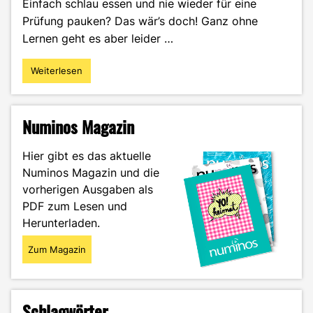
Einfach schlau essen und nie wieder für eine
Prüfung pauken? Das wär’s doch! Ganz ohne
Lernen geht es aber leider …
Weiterlesen
"Iss
dich
schlau:
Mit
Numinos Magazin
Brainfood
erfolgreich
Hier gibt es das aktuelle
durchs
Numinos Magazin und die
Studium"
vorherigen Ausgaben als
PDF zum Lesen und
Herunterladen.
Zum Magazin
Schlagwörter