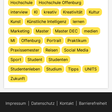
Hochschule
Hochschule Offenburg
interview
KI
kreativ
Kreativität
Kultur
Kunst
Künstliche Intelligenz
lernen
Marketing
Master
Master DEC
medien
MI
Offenburg
Portrait
Praktikum
Praxissemester
Reisen
Social Media
Sport
Student
Studenten
Studentenleben
Studium
Tipps
UNITS
Zukunft
Impressum
Datenschutz
Kontakt
Barrierefreiheit