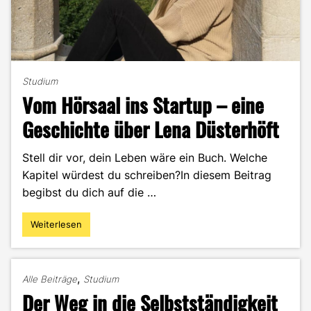
Studium
Vom Hörsaal ins Startup – eine
Geschichte über Lena Düsterhöft
Stell dir vor, dein Leben wäre ein Buch. Welche
Kapitel würdest du schreiben?In diesem Beitrag
begibst du dich auf die …
Weiterlesen
"Vom
Hörsaal
ins
Startup
,
Alle Beiträge
Studium
–
Der Weg in die Selbstständigkeit
eine