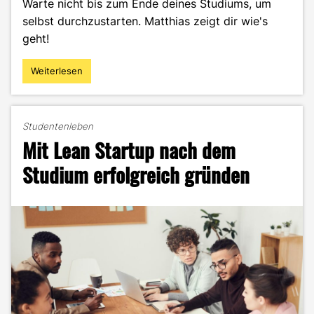
Warte nicht bis zum Ende deines Studiums, um
selbst durchzustarten. Matthias zeigt dir wie's
geht!
Weiterlesen
"Der
Weg
in
die
Studentenleben
Selbstständigkeit
Mit Lean Startup nach dem
–
Matthias
Studium erfolgreich gründen
Kienzle
im
Portrait"