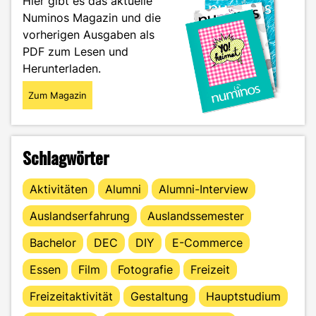
Hier gibt es das aktuelle
erfolgreich
Numinos Magazin und die
gründen"
vorherigen Ausgaben als
PDF zum Lesen und
Herunterladen.
Zum Magazin
Schlagwörter
Aktivitäten
Alumni
Alumni-Interview
Auslandserfahrung
Auslandssemester
Bachelor
DEC
DIY
E-Commerce
Essen
Film
Fotografie
Freizeit
Freizeitaktivität
Gestaltung
Hauptstudium