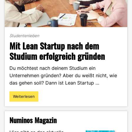
Studentenleben
Mit Lean Startup nach dem
Studium erfolgreich gründen
Du möchtest nach deinem Studium ein
Unternehmen gründen? Aber du weißt nicht, wie
das gehen soll? Dann ist Lean Startup …
Weiterlesen
"Mit
Lean
Startup
nach
Numinos Magazin
dem
Studium