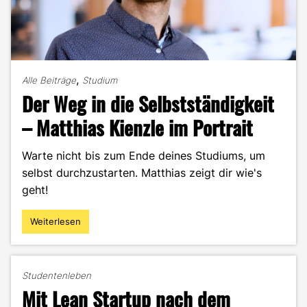
,
Alle Beiträge
Studium
Der Weg in die Selbstständigkeit
– Matthias Kienzle im Portrait
Warte nicht bis zum Ende deines Studiums, um
selbst durchzustarten. Matthias zeigt dir wie's
geht!
Weiterlesen
"Der
Weg
in
die
Studentenleben
Selbstständigkeit
Mit Lean Startup nach dem
–