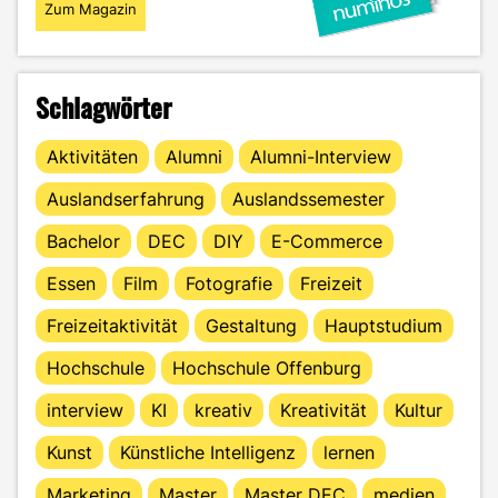
Zum Magazin
Schlagwörter
Aktivitäten
Alumni
Alumni-Interview
Auslandserfahrung
Auslandssemester
Bachelor
DEC
DIY
E-Commerce
Essen
Film
Fotografie
Freizeit
Freizeitaktivität
Gestaltung
Hauptstudium
Hochschule
Hochschule Offenburg
interview
KI
kreativ
Kreativität
Kultur
Kunst
Künstliche Intelligenz
lernen
Marketing
Master
Master DEC
medien