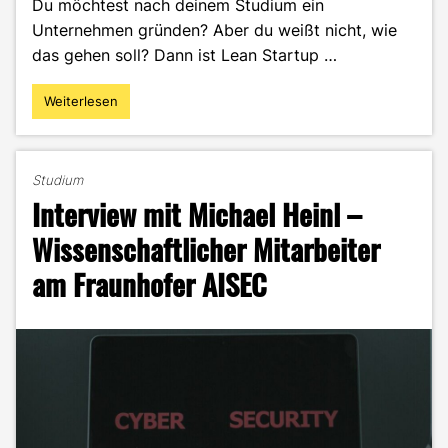
Du möchtest nach deinem Studium ein
Unternehmen gründen? Aber du weißt nicht, wie
das gehen soll? Dann ist Lean Startup …
Weiterlesen
"Mit
Lean
Startup
nach
Studium
dem
Interview mit Michael Heinl –
Studium
erfolgreich
Wissenschaftlicher Mitarbeiter
gründen"
am Fraunhofer AISEC