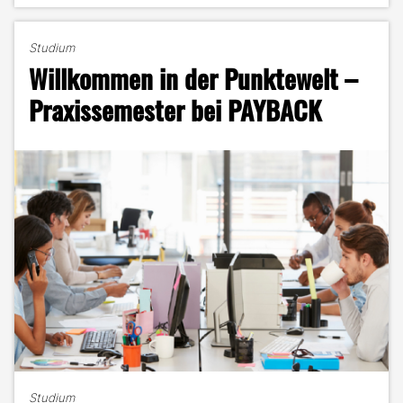
Michael
Heinl
Studium
–
Willkommen in der Punktewelt –
Wissenschaftlicher
Mitarbeiter
Praxissemester bei PAYBACK
am
Fraunhofer
AISEC"
Studium