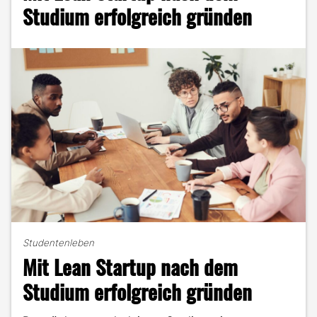
Matthias
Studium erfolgreich gründen
Kienzle
im
Portrait"
Studentenleben
Mit Lean Startup nach dem
Studium erfolgreich gründen