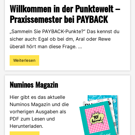
Willkommen in der Punktewelt –
Praxissemester bei PAYBACK
„Sammeln Sie PAYBACK-Punkte?“ Das kennst du
sicher auch: Egal ob bei dm, Aral oder Rewe
überall hört man diese Frage. …
Weiterlesen
"Willkommen
in
der
Punktewelt
Numinos Magazin
–
Praxissemester
Hier gibt es das aktuelle
bei
Numinos Magazin und die
PAYBACK"
vorherigen Ausgaben als
PDF zum Lesen und
Herunterladen.