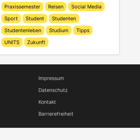
Praxissemester
Reisen
Social Media
Sport
Student
Studenten
Studentenleben
Studium
Tipps
UNITS
Zukunft
Impressum
Datenschutz
Kontakt
Barrierefreiheit