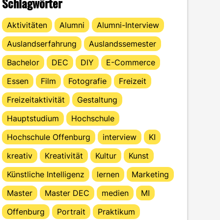
Schlagwörter
Aktivitäten
Alumni
Alumni-Interview
Auslandserfahrung
Auslandssemester
Bachelor
DEC
DIY
E-Commerce
Essen
Film
Fotografie
Freizeit
Freizeitaktivität
Gestaltung
Hauptstudium
Hochschule
Hochschule Offenburg
interview
KI
kreativ
Kreativität
Kultur
Kunst
Künstliche Intelligenz
lernen
Marketing
Master
Master DEC
medien
MI
Offenburg
Portrait
Praktikum