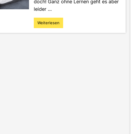
doch! Ganz ohne Lernen geht es aber
leider …
Weiterlesen
"Iss
dich
schlau:
Mit
Brainfood
erfolgreich
durchs
Studium"