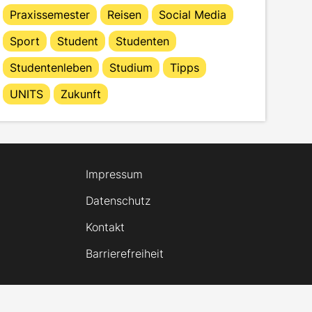
Praxissemester
Reisen
Social Media
Sport
Student
Studenten
Studentenleben
Studium
Tipps
UNITS
Zukunft
Impressum
Datenschutz
Kontakt
Barrierefreiheit