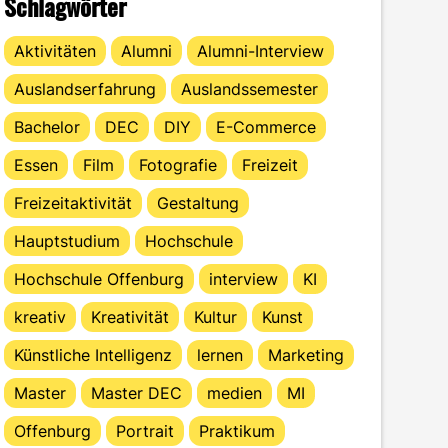
Schlagwörter
Aktivitäten
Alumni
Alumni-Interview
Auslandserfahrung
Auslandssemester
Bachelor
DEC
DIY
E-Commerce
Essen
Film
Fotografie
Freizeit
Freizeitaktivität
Gestaltung
Hauptstudium
Hochschule
Hochschule Offenburg
interview
KI
kreativ
Kreativität
Kultur
Kunst
Künstliche Intelligenz
lernen
Marketing
Master
Master DEC
medien
MI
Offenburg
Portrait
Praktikum