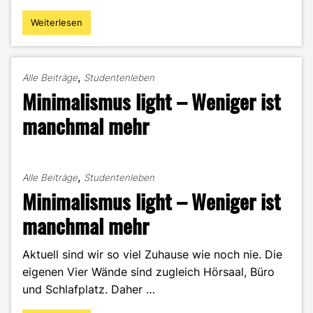
Weiterlesen
"Trailrunning
–
sportlich
durch
,
Alle Beiträge
Studentenleben
die
Minimalismus light – Weniger ist
Natur"
manchmal mehr
,
Alle Beiträge
Studentenleben
Minimalismus light – Weniger ist
manchmal mehr
Aktuell sind wir so viel Zuhause wie noch nie. Die
eigenen Vier Wände sind zugleich Hörsaal, Büro
und Schlafplatz. Daher …