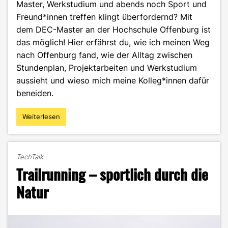
Master, Werkstudium und abends noch Sport und
Freund*innen treffen klingt überfordernd? Mit
dem DEC-Master an der Hochschule Offenburg ist
das möglich! Hier erfährst du, wie ich meinen Weg
nach Offenburg fand, wie der Alltag zwischen
Stundenplan, Projektarbeiten und Werkstudium
aussieht und wieso mich meine Kolleg*innen dafür
beneiden.
Weiterlesen
"Zwischen
Vorlesung
und
Praxis:
TechTalk
So
Trailrunning – sportlich durch die
flexibel
ist
Natur
dein
Alltag
im
DEC-