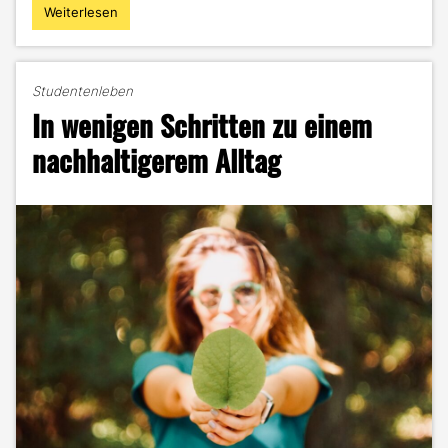
Weiterlesen
"Minimalismus
light
–
Weniger
Studentenleben
ist
In wenigen Schritten zu einem
manchmal
mehr"
nachhaltigerem Alltag