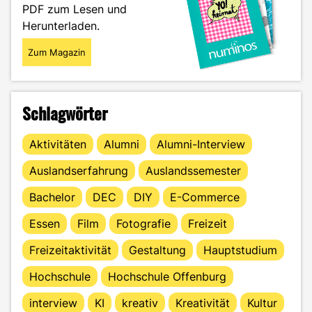
Alltag"
PDF zum Lesen und
Herunterladen.
Zum Magazin
Schlagwörter
Aktivitäten
Alumni
Alumni-Interview
Auslandserfahrung
Auslandssemester
Bachelor
DEC
DIY
E-Commerce
Essen
Film
Fotografie
Freizeit
Freizeitaktivität
Gestaltung
Hauptstudium
Hochschule
Hochschule Offenburg
interview
KI
kreativ
Kreativität
Kultur