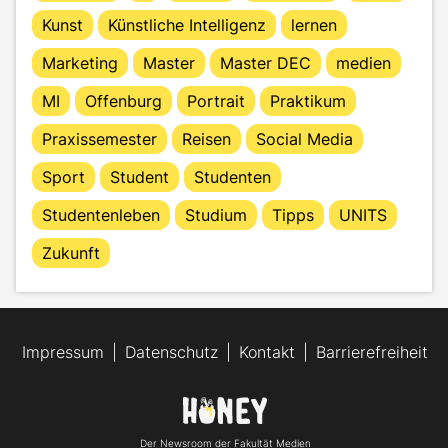
Kunst
Künstliche Intelligenz
lernen
Marketing
Master
Master DEC
medien
MI
Offenburg
Portrait
Praktikum
Praxissemester
Reisen
Social Media
Sport
Student
Studenten
Studentenleben
Studium
Tipps
UNITS
Zukunft
Impressum
Datenschutz
Kontakt
Barrierefreiheit
Der Newsroom der Fakultät Medien