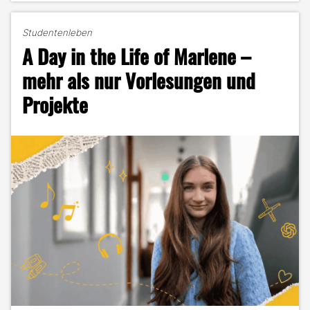
und
Hauptbahnhof:
Studentenleben
Lohnt
A Day in the Life of Marlene –
sich
der
mehr als nur Vorlesungen und
DEC
Projekte
Master
als
Pendlerin?"