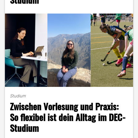
als
nur
Vorlesungen
und
Projekte"
Studium
Zwischen Vorlesung und Praxis:
So flexibel ist dein Alltag im DEC-
Studium