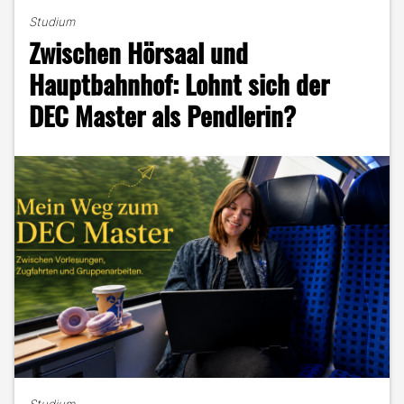
und
Studium
Tierliebe
Zwischen Hörsaal und
–
Ein
Hauptbahnhof: Lohnt sich der
Blick
DEC Master als Pendlerin?
in
Sophias
Welt"