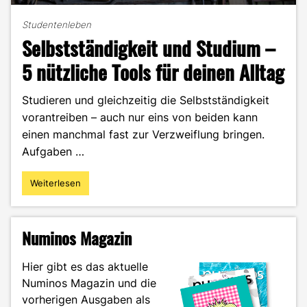
Studentenleben
Selbstständigkeit und Studium –
5 nützliche Tools für deinen Alltag
Studieren und gleichzeitig die Selbstständigkeit
vorantreiben – auch nur eins von beiden kann
einen manchmal fast zur Verzweiflung bringen.
Aufgaben …
Weiterlesen
"Selbstständigkeit
und
Studium
–
Numinos Magazin
5
nützliche
Hier gibt es das aktuelle
Tools
Numinos Magazin und die
für
vorherigen Ausgaben als
deinen