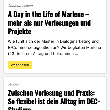
Studentenleben
A Day in the Life of Marlene –
mehr als nur Vorlesungen und
Projekte
Wie fühlt sich der Master in Dialogmarketing und
E-Commerce eigentlich an? Wir begleiten Marlene
(23) in ihrem Alltag und bekommen …
Weiterlesen
"A
Day
in
the
Studium
Life
Zwischen Vorlesung und Praxis:
of
Marlene
So flexibel ist dein Alltag im DEC-
–
Studium
mehr