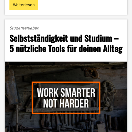
Weiterlesen
"Studium
und
vegan
leben
Studentenleben
–
Selbstständigkeit und Studium –
Passt
das
5 nützliche Tools für deinen Alltag
zusammen?"