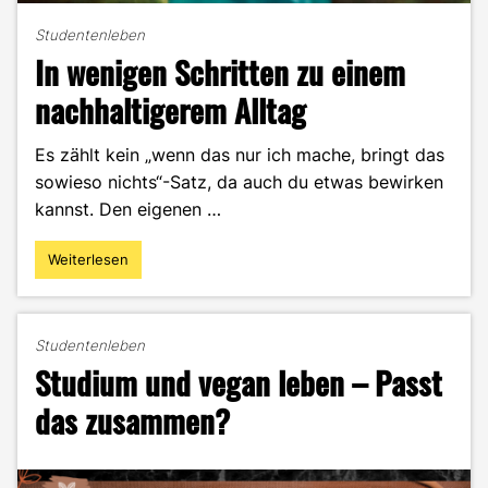
Studentenleben
In wenigen Schritten zu einem
nachhaltigerem Alltag
Es zählt kein „wenn das nur ich mache, bringt das
sowieso nichts“-Satz, da auch du etwas bewirken
kannst. Den eigenen …
Weiterlesen
"In
wenigen
Schritten
zu
Studentenleben
einem
Studium und vegan leben – Passt
nachhaltigerem
Alltag"
das zusammen?