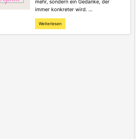
mehr, sondern ein Gedanke, der
immer konkreter wird. …
Weiterlesen
"Zwischen
Marketing,
Fernweh
und
Tierliebe
–
Ein
Blick
in
Sophias
Welt"