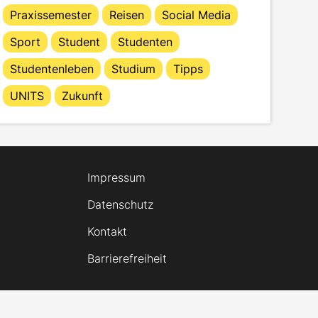
Praxissemester
Reisen
Social Media
Sport
Student
Studenten
Studentenleben
Studium
Tipps
UNITS
Zukunft
Impressum
Datenschutz
Kontakt
Barrierefreiheit