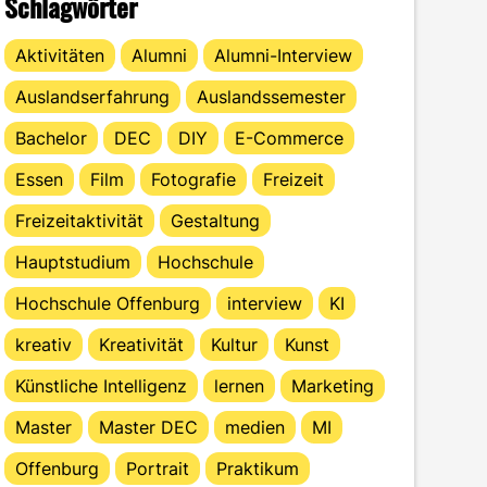
Schlagwörter
Aktivitäten
Alumni
Alumni-Interview
Auslandserfahrung
Auslandssemester
Bachelor
DEC
DIY
E-Commerce
Essen
Film
Fotografie
Freizeit
Freizeitaktivität
Gestaltung
Hauptstudium
Hochschule
Hochschule Offenburg
interview
KI
kreativ
Kreativität
Kultur
Kunst
Künstliche Intelligenz
lernen
Marketing
Master
Master DEC
medien
MI
Offenburg
Portrait
Praktikum