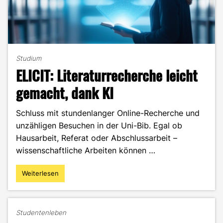
Studium
ELICIT: Literaturrecherche leicht
gemacht, dank KI
Schluss mit stundenlanger Online-Recherche und
unzähligen Besuchen in der Uni-Bib. Egal ob
Hausarbeit, Referat oder Abschlussarbeit –
wissenschaftliche Arbeiten können …
Weiterlesen
"ELICIT:
Literaturrecherche
leicht
gemacht,
Studentenleben
dank