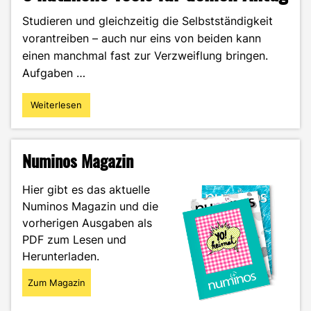
Studieren und gleichzeitig die Selbstständigkeit
vorantreiben – auch nur eins von beiden kann
einen manchmal fast zur Verzweiflung bringen.
Aufgaben …
Weiterlesen
"Selbstständigkeit
und
Studium
–
Numinos Magazin
5
nützliche
Hier gibt es das aktuelle
Tools
Numinos Magazin und die
für
vorherigen Ausgaben als
deinen
Alltag"
PDF zum Lesen und
Herunterladen.
Zum Magazin