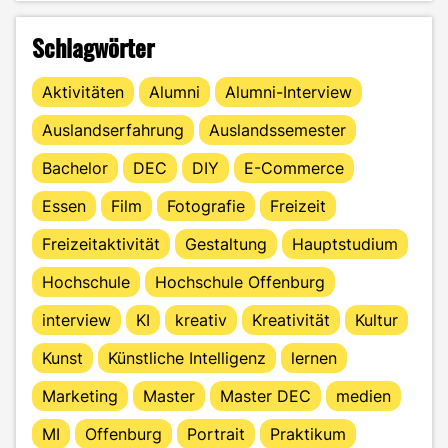
Schlagwörter
Aktivitäten
Alumni
Alumni-Interview
Auslandserfahrung
Auslandssemester
Bachelor
DEC
DIY
E-Commerce
Essen
Film
Fotografie
Freizeit
Freizeitaktivität
Gestaltung
Hauptstudium
Hochschule
Hochschule Offenburg
interview
KI
kreativ
Kreativität
Kultur
Kunst
Künstliche Intelligenz
lernen
Marketing
Master
Master DEC
medien
MI
Offenburg
Portrait
Praktikum