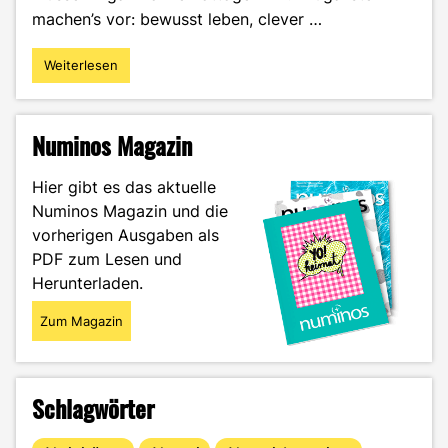
machen’s vor: bewusst leben, clever …
Weiterlesen
"Mit
40
in
Rente
Numinos Magazin
–
Finanzielle
Hier gibt es das aktuelle
Freiheit
Numinos Magazin und die
durch
vorherigen Ausgaben als
Frugalismus"
PDF zum Lesen und
Herunterladen.
Zum Magazin
Schlagwörter