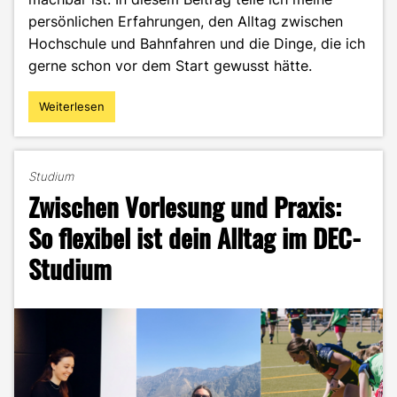
persönlichen Erfahrungen, den Alltag zwischen
Hochschule und Bahnfahren und die Dinge, die ich
gerne schon vor dem Start gewusst hätte.
Weiterlesen
"Zwischen
Hörsaal
und
Hauptbahnhof:
Studium
Lohnt
Zwischen Vorlesung und Praxis:
sich
der
So flexibel ist dein Alltag im DEC-
DEC
Studium
Master
als
Pendlerin?"