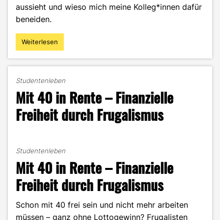
aussieht und wieso mich meine Kolleg*innen dafür
beneiden.
Weiterlesen
"Zwischen
Vorlesung
und
Praxis:
Studentenleben
So
Mit 40 in Rente – Finanzielle
flexibel
ist
Freiheit durch Frugalismus
dein
Alltag
im
DEC-
Studentenleben
Studium"
Mit 40 in Rente – Finanzielle
Freiheit durch Frugalismus
Schon mit 40 frei sein und nicht mehr arbeiten
müssen – ganz ohne Lottogewinn? Frugalisten