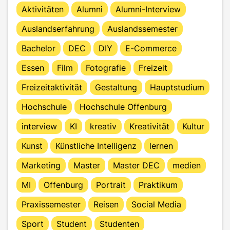
Aktivitäten
Alumni
Alumni-Interview
Auslandserfahrung
Auslandssemester
Bachelor
DEC
DIY
E-Commerce
Essen
Film
Fotografie
Freizeit
Freizeitaktivität
Gestaltung
Hauptstudium
Hochschule
Hochschule Offenburg
interview
KI
kreativ
Kreativität
Kultur
Kunst
Künstliche Intelligenz
lernen
Marketing
Master
Master DEC
medien
MI
Offenburg
Portrait
Praktikum
Praxissemester
Reisen
Social Media
Sport
Student
Studenten