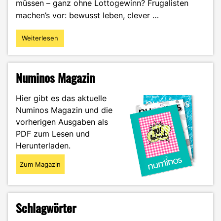
müssen – ganz ohne Lottogewinn? Frugalisten
machen’s vor: bewusst leben, clever …
Weiterlesen
"Mit
40
in
Rente
Numinos Magazin
–
Finanzielle
Hier gibt es das aktuelle
Freiheit
Numinos Magazin und die
durch
vorherigen Ausgaben als
Frugalismus"
PDF zum Lesen und
Herunterladen.
Zum Magazin
Schlagwörter