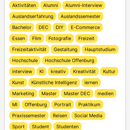
Aktivitäten
Alumni
Alumni-Interview
Auslandserfahrung
Auslandssemester
Bachelor
DEC
DIY
E-Commerce
Essen
Film
Fotografie
Freizeit
Freizeitaktivität
Gestaltung
Hauptstudium
Hochschule
Hochschule Offenburg
interview
KI
kreativ
Kreativität
Kultur
Kunst
Künstliche Intelligenz
lernen
Marketing
Master
Master DEC
medien
MI
Offenburg
Portrait
Praktikum
Praxissemester
Reisen
Social Media
Sport
Student
Studenten