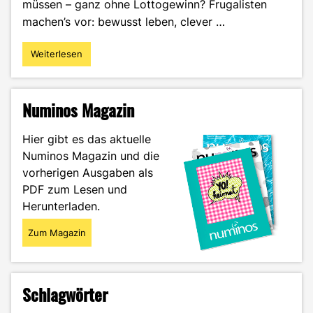
müssen – ganz ohne Lottogewinn? Frugalisten
machen’s vor: bewusst leben, clever …
Weiterlesen
"Mit
40
in
Rente
Numinos Magazin
–
Finanzielle
Hier gibt es das aktuelle
Freiheit
Numinos Magazin und die
durch
vorherigen Ausgaben als
Frugalismus"
PDF zum Lesen und
Herunterladen.
Zum Magazin
Schlagwörter