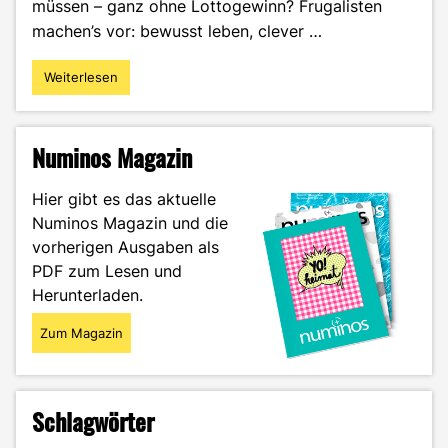
müssen – ganz ohne Lottogewinn? Frugalisten
machen’s vor: bewusst leben, clever …
Weiterlesen
"Mit
40
in
Rente
Numinos Magazin
–
Finanzielle
Hier gibt es das aktuelle
Freiheit
Numinos Magazin und die
durch
vorherigen Ausgaben als
Frugalismus"
PDF zum Lesen und
Herunterladen.
Zum Magazin
Schlagwörter