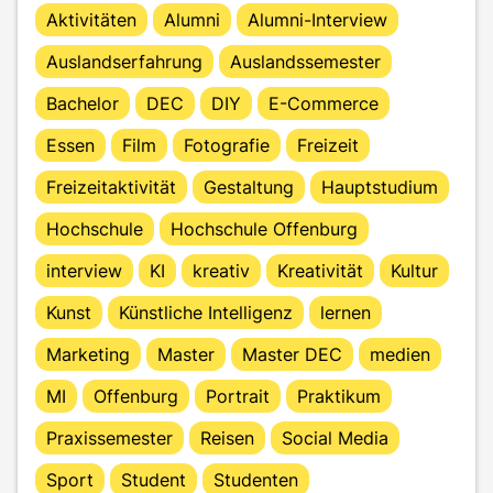
Aktivitäten
Alumni
Alumni-Interview
Auslandserfahrung
Auslandssemester
Bachelor
DEC
DIY
E-Commerce
Essen
Film
Fotografie
Freizeit
Freizeitaktivität
Gestaltung
Hauptstudium
Hochschule
Hochschule Offenburg
interview
KI
kreativ
Kreativität
Kultur
Kunst
Künstliche Intelligenz
lernen
Marketing
Master
Master DEC
medien
MI
Offenburg
Portrait
Praktikum
Praxissemester
Reisen
Social Media
Sport
Student
Studenten