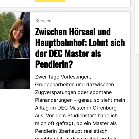
Marketing
für
das
Studium
Handwerk
Zwischen Hörsaal und
–
und
Hauptbahnhof: Lohnt sich
warum
der DEC Master als
du
hier
Pendlerin?
deine
berufliche
Zukunft
Zwei Tage Vorlesungen,
finden
Gruppenarbeiten und dazwischen
könntest"
Zugverspätungen oder spontane
Planänderungen – genau so sieht mein
Alltag im DEC Master in Offenburg
aus. Vor dem Studienstart habe ich
mich oft gefragt, ob ein Master als
Pendlerin überhaupt realistisch
machbar ist. In diesem Beitrag teile