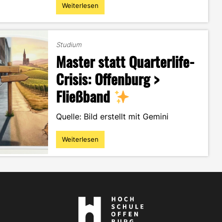
Weiterlesen
"Adrenalin
im
Blut,
Marketing
Studium
im
Master statt Quarterlife-
Kopf
–
Crisis: Offenburg >
Mein
Fließband
Weg
zum
DEC-
Quelle: Bild erstellt mit Gemini
Master"
Weiterlesen
"Master
statt
Quarterlife-
Crisis:
Offenburg
>
Hier
Fließband
geht's