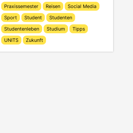
Praxissemester
Reisen
Social Media
Sport
Student
Studenten
Studentenleben
Studium
Tipps
UNITS
Zukunft