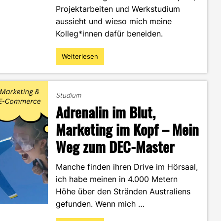
Projektarbeiten und Werkstudium
aussieht und wieso mich meine
Kolleg*innen dafür beneiden.
Weiterlesen
"Zwischen
Vorlesung
und
Praxis:
Studium
So
Adrenalin im Blut,
flexibel
ist
Marketing im Kopf – Mein
dein
Weg zum DEC-Master
Alltag
im
DEC-
Manche finden ihren Drive im Hörsaal,
Studium"
ich habe meinen in 4.000 Metern
Höhe über den Stränden Australiens
gefunden. Wenn mich …