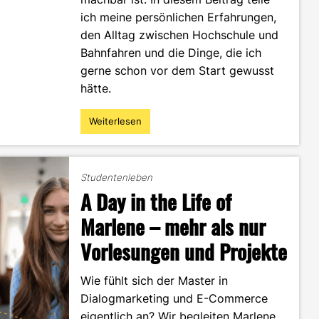
ich meine persönlichen Erfahrungen,
den Alltag zwischen Hochschule und
Bahnfahren und die Dinge, die ich
gerne schon vor dem Start gewusst
hätte.
Weiterlesen
"Zwischen
Hörsaal
und
Hauptbahnhof:
Studentenleben
Lohnt
A Day in the Life of
sich
der
Marlene – mehr als nur
DEC
Vorlesungen und Projekte
Master
als
Pendlerin?"
Wie fühlt sich der Master in
Dialogmarketing und E-Commerce
eigentlich an? Wir begleiten Marlene