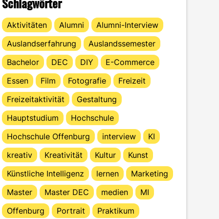
Schlagwörter
Aktivitäten
Alumni
Alumni-Interview
Auslandserfahrung
Auslandssemester
Bachelor
DEC
DIY
E-Commerce
Essen
Film
Fotografie
Freizeit
Freizeitaktivität
Gestaltung
Hauptstudium
Hochschule
Hochschule Offenburg
interview
KI
kreativ
Kreativität
Kultur
Kunst
Künstliche Intelligenz
lernen
Marketing
Master
Master DEC
medien
MI
Offenburg
Portrait
Praktikum