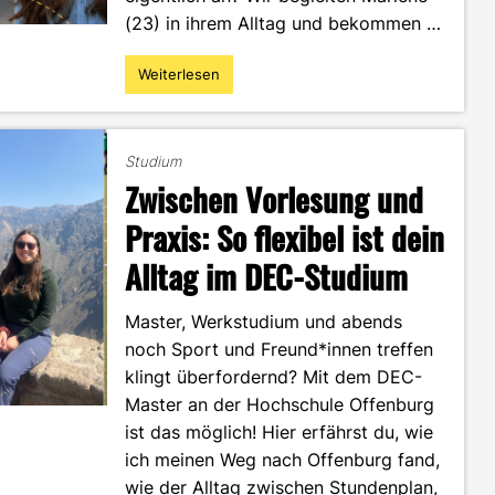
(23) in ihrem Alltag und bekommen …
Weiterlesen
"A
Day
in
the
Studium
Life
Zwischen Vorlesung und
of
Marlene
Praxis: So flexibel ist dein
–
Alltag im DEC-Studium
mehr
als
nur
Master, Werkstudium und abends
Vorlesungen
noch Sport und Freund*innen treffen
und
klingt überfordernd? Mit dem DEC-
Projekte"
Master an der Hochschule Offenburg
ist das möglich! Hier erfährst du, wie
ich meinen Weg nach Offenburg fand,
wie der Alltag zwischen Stundenplan,